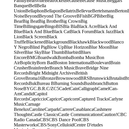
Family
Bearsville
Beatrocket
Because
Because Music
Beggars
Banquet
Bell
Bella
Union
Bellaphon
Bellapon
Bellatrix
Bellevue
Bertelsmann
Berton
Noise
Beyond
Beyond The Groove
BFish
BGP
Biber
Big
Bear
Big Beat
Big Brother
Big Crown
Big
Time
Billingsgate
Bingo
BIS
Bla Bla
Black Acre
Black And
Blue
Black And Blue
Black Cat
Black Forum
Black Jazz
Black
Lion
Black Screen
Black
Truffle
Blackened
Blackground
Blackhawk
Blackwood
Blanco
Y Negro
Blind Pig
Blow Up
Blue Horizon
Blue Moon
Blue
Silver
Blue Sky
Blue Thumb
Bluebird
Blues
Encore
BMG
Boardwalk
Bomba
Bomba Music
Bon
Air
Boplicity
Born Bad
Boston International
Boulevard
Brain
Crusher
Brainfeeder
Branch Music
Brave
Bridge Nine
Records
Bright Midnight Archives
British
Grove
Broma16
Bronze
Brownswood
BRS
Brunswick
Brutalist
Bt
Records
Buk
Bureau B
Burning Sounds
Bushbranch
Button
Nose
BYG
C.B.R.
C/Z
C5
Cadet
Cain
Calligraph
Camel
Can-
Am
Candid
Capitol
Records
Capriccio
Caprice
Capricorn
Captured Tracks
Carlyne
Music
Carnage
Benelux
Caroline
Carpark
Carrere
Casablanca
Cashmere
Thoughts
Castle Classics
Castle Communications
Caution!
CBC
Radio Canada
CBS
CBS Dance Pool
CBS
Masterworks
CBS/Sony
Celluloid
Centre D'etudes