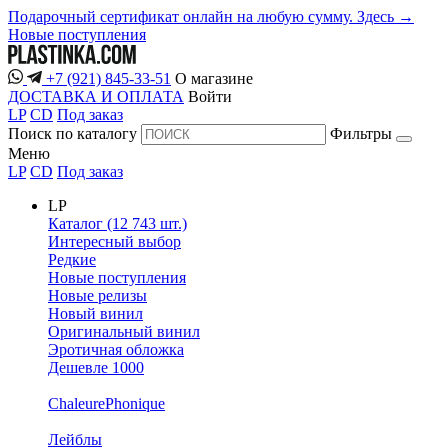
Подарочный сертификат онлайн на любую сумму. Здесь →
Новые поступления
+7 (921) 845-33-51
О магазине
ДОСТАВКА И ОПЛАТА
Войти
LP
CD
Под заказ
Поиск по каталогу
Фильтры
Меню
LP
CD
Под заказ
LP
Каталог (12 743 шт.)
Интересный выбор
Редкие
Новые поступления
Новые релизы
Новый винил
Оригинальный винил
Эротичная обложка
Дешевле 1000
ChaleurePhonique
Лейблы