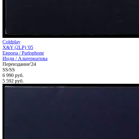
Coldplay
X&Y (2LP) '05
Европа /
Parlophone
Инди / Альтернатива
Переиздание'24
SS/SS
6 990 руб.
5 592
руб.