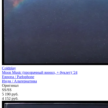
Coldplay
Moon Music (прозрачный винил, + буклет) '24
Европа /
Parlophone
Инди / Альтернатива
Оригинал
SS/SS
5 190 руб.
4 152
руб.