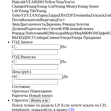
Plakcılık
YEAR0001
Yellow
Yona
You've
Changed
Young
Young God
Young Money
Young Stoner
Life
Young Tiki
Young
Turks
YZY
ZAN
Zapisy
Zappa
ZBS
ZDF
Zerolandia
Zickzack
Zod
Песня
Балкантон
Выргород
Гост
Звук
Драгоценность
Дядюшка Рекордс
Золотая
Долина
Издательство Clever
КАЧ
Клюква
Клюква
Рекордс
Лоботомия
М2
Мелодия
МируМир
МКФОН
Орфей
О
ВЫХОД
ПСГ
Сибирь
Сияние
Ультра
Ультра Продакшн
ГОД Записи
С
|
По
ГОД Выпуска
С
|
По
Цена (руб.)
От
|
До
Состояние
Оригинал
Переиздание
Раритеты
Новый винил
Сбросить
Искать в lp
Поиск только по разделу LP. Если хотите искать по CD,
перейдите, пожалуйста, в раздел
CD
.