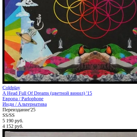
Coldplay
A Head Full Of Dreams (цветной винил) '15
Европа /
Parlophone
Инди / Альтернатива
Переиздание'25
SS/SS
5 190 руб.
4 152
руб.