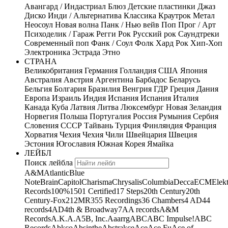
Авангард / Индастриал
Блюз
Детские пластинки
Джаз
Диско
Инди / Альтернатива
Классика
Краутрок
Метал
Неосоул
Новая волна
Панк / Нью вейв
Поп
Прог / Арт
Психоделик / Гараж
Регги
Рок
Русский рок
Саундтреки
Современный поп
Фанк / Соул
Фолк
Хард Рок
Хип-Хоп
Электроника
Эстрада
Этно
СТРАНА
Великобритания
Германия
Голландия
США
Япония
Австралия
Австрия
Аргентина
Барбадос
Беларусь
Бельгия
Болгария
Бразилия
Венгрия
ГДР
Греция
Дания
Европа
Израиль
Индия
Испания
Испания
Италия
Канада
Куба
Латвия
Литва
Люксембург
Новая Зеландия
Норвегия
Польша
Португалия
Россия
Румыния
Сербия
Словения
СССР
Тайвань
Турция
Финляндия
Франция
Хорватия
Чехия
Чехия
Чили
Швейцария
Швеция
Эстония
Югославия
Южная Корея
Ямайка
ЛЕЙБЛ
Поиск лейбла
A&M
Atlantic
Blue
Note
Brain
Capitol
Charisma
Chrysalis
Columbia
Decca
ECM
Elek
Records
100%
1501 Certified
17 Steps
20th Century
20th
Century-Fox
21
2MR
355 Recordings
36 Chambers
4 AD
44
records
4AD
4th & Broadway
7A
A records
A&M
Records
A.K.A.
A5B, Inc.
Aaarrg
ABC
ABC Impulse!
ABC
Records
Abkco
Absinthe
Abstrakce
Ace
Ace Fu
Ace of