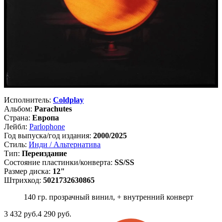
Исполнитель:
Coldplay
Альбом:
Parachutes
Страна:
Европа
Лейбл:
Parlophone
Год выпуска/год издания:
2000/2025
Стиль:
Инди / Альтернатива
Тип:
Переиздание
Состояние пластинки/конверта:
SS/SS
Размер диска:
12"
Штрихкод:
5021732630865
140 гр. прозрачный винил, + внутренний конверт
3 432
руб.
4 290 руб.