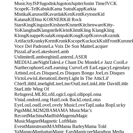
Music
Joy
JSP
Jugodisk
Jugoton
Jupiter
Justin Time
JVC
K
Scope
K-Tel
Kabuki
Kama Sutra
Kapp
Karkia
Mistika
Karussell
Kavardak
Ken
Kent
Keytone
Kid
Katana
KIDina KORNER
Kill Rock
Stars
King
Kingsize
Kirshner
Kismet
Kitchenware
Kitty-
Yo
Klangbad
Klangstelle
Klein
Klimt
Kling Klang
Kling
Klong
Knappe
Koala
Kompakt
Kong
Kopf
Korova
Kozmik
Artifactz
Kranky
Krem
Krunk
Kscope
Kuckuck
KultFront
Kurone
Voce Del Padrone
La Voix De Son Maitre
Lacquer
Pizza
LaFace
Lakeshore
Lamb
Unlimited
Lamborghini
Lantern
LASER
MEDIA
LateNightTales
Le Chant Du Monde
Le Jazz Cool
Le
Narthecophore
Leaf
Learning Curve
Left Ear
Legacy
Legendary
Artists
Leo
Les Disques
Les Disques Bongo Joe
Les Disques
Victo
Lewis
Liberation
Liberty
Light In The Attic
Lil'
Chief
Lilith
Limelight
Line
Line/OutLine
Link
Little David
Little
Star
Little Wing Of
Refugees
LMLR
Lofi
Logic
Logo
Lollipop
Loma
Vista
London
Long Hair
Look Back
Lotus
Lotus
Eye
Lou
Loud
Love
Lovely Music
LoveTap
Luaka Bop
Lucky
Pigs
M&L
M2
M2BA
MA
MA Music
Mac's
Record
Machina
Madfish
Magenta
Magic
Music
Magnet
Magnetic Loft
Main
Event
Mainstream
MAM
Mama Barley
Mama Told
Ya
Mango
Manhattan
Manic Ears
Manticore
Marathon Media