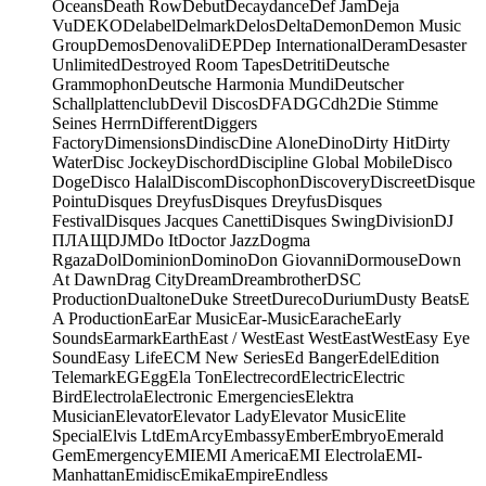
Oceans
Death Row
Debut
Decaydance
Def Jam
Deja
Vu
DEKO
Delabel
Delmark
Delos
Delta
Demon
Demon Music
Group
Demos
Denovali
DEP
Dep International
Deram
Desaster
Unlimited
Destroyed Room Tapes
Detriti
Deutsche
Grammophon
Deutsche Harmonia Mundi
Deutscher
Schallplattenclub
Devil Discos
DFA
DGC
dh2
Die Stimme
Seines Herrn
Different
Diggers
Factory
Dimensions
Dindisc
Dine Alone
Dino
Dirty Hit
Dirty
Water
Disc Jockey
Dischord
Discipline Global Mobile
Disco
Doge
Disco Halal
Discom
Discophon
Discovery
Discreet
Disque
Pointu
Disques Dreyfus
Disques Dreyfus
Disques
Festival
Disques Jacques Canetti
Disques Swing
Division
DJ
ПЛАЩ
DJM
Do It
Doctor Jazz
Dogma
Rgaza
Dol
Dominion
Domino
Don Giovanni
Dormouse
Down
At Dawn
Drag City
Dream
Dreambrother
DSC
Production
Dualtone
Duke Street
Dureco
Durium
Dusty Beats
E
A Production
Ear
Ear Music
Ear-Music
Earache
Early
Sounds
Earmark
Earth
East / West
East West
EastWest
Easy Eye
Sound
Easy Life
ECM New Series
Ed Banger
Edel
Edition
Telemark
EG
Egg
Ela Ton
Electrecord
Electric
Electric
Bird
Electrola
Electronic Emergencies
Elektra
Musician
Elevator
Elevator Lady
Elevator Music
Elite
Special
Elvis Ltd
EmArcy
Embassy
Ember
Embryo
Emerald
Gem
Emergency
EMI
EMI America
EMI Electrola
EMI-
Manhattan
Emidisc
Emika
Empire
Endless