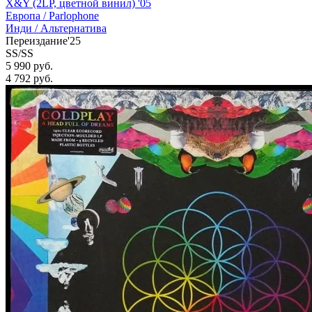
X&Y (2LP, цветной винил) '05
Европа /
Parlophone
Инди / Альтернатива
Переиздание'25
SS/SS
5 990 руб.
4 792
руб.