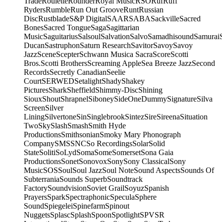
Trade
Roulette
Rounder
Royal Music
RSO
Ruf
Ruff
Ryders
Rumble
Run Out Groove
Runt
Russian
Disc
Rustblade
S&P Digital
SAAR
SABA
Sackville
Sacred
Bones
Sacred Tongue
Saga
Sagittarian
Music
Saguitarius
Salsoul
Salvation
Salvo
Samadhisound
Samurai
Ducan
Sastruphon
Saturn Research
Savitor
Savoy
Savoy
Jazz
Scene
Scepter
Schwann Musica Sacra
Score
Scotti
Bros.
Scotti Brothers
Screaming Apple
Sea Breeze Jazz
Second
Records
Secretly Canadian
Seelie
Court
SERWED
Setalight
Shady
Shakey
Pictures
Shark
Sheffield
Shimmy-Disc
Shining
Sioux
Shout
Shrapnel
Siboney
SideOneDummy
Signature
Silva
Screen
Silver
Lining
Silvertone
Sin
Singlebrook
Sintez
Sire
Sireena
Situation
Two
Sky
Slash
Smash
Smith Hyde
Productions
Smithsonian
Smoky Mary Phonograph
Company
SMS
SNC
So Recordings
Solar
Solid
State
Soliti
SoLyd
Soma
Some
Somerset
Sona Gaia
Productions
Sonet
Sonovox
Sony
Sony Classical
Sony
Music
SOS
Soul
Soul Jazz
Soul Note
Sound Aspects
Sounds Of
Subterrania
Sounds Superb
Soundtrack
Factory
Soundvision
Soviet Grail
Soyuz
Spanish
Prayers
Spark
Spectraphonic
Specula
Sphere
Sound
Spiegelei
Spinefarm
Spinout
Nuggets
Splasc
Splash
Spoon
Spotlight
SPV
SR