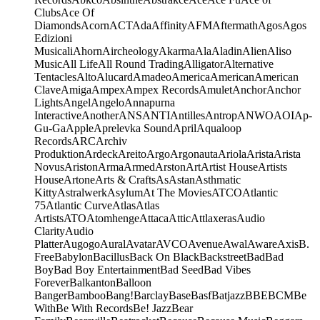
Clubs
Ace Of
Diamonds
Acorn
ACT
Ada
Affinity
AFM
Aftermath
Agos
Agos
Edizioni
Musicali
Ahorn
Aircheology
Akarma
Ala
Aladin
Alien
Aliso
Music
All Life
All Round Trading
Alligator
Alternative
Tentacles
Alto
Alucard
Amadeo
America
American
American
Clave
Amiga
Ampex
Ampex Records
Amulet
Anchor
Anchor
Lights
Angel
Angelo
Annapurna
Interactive
Another
ANS
ANTI
Antilles
Antrop
ANWO
AOI
Ap-
Gu-Ga
Apple
Aprelevka Sound
April
Aqualoop
Records
ARC
Archiv
Produktion
Ardeck
Areito
Argo
Argonauta
Ariola
Arista
Arista
Novus
Ariston
Arma
Armed
Arston
Art
Artist House
Artists
House
Artone
Arts & Crafts
As
Astan
Asthmatic
Kitty
Astralwerk
Asylum
At The Movies
ATCO
Atlantic
75
Atlantic Curve
Atlas
Atlas
Artists
ATO
Atomhenge
Attaca
Attic
Attlaxeras
Audio
Clarity
Audio
Platter
Augogo
Aural
Avatar
AVCO
Avenue
Awal
Aware
Axis
B.
Free
Babylon
Bacillus
Back On Black
Backstreet
Bad
Bad
Boy
Bad Boy Entertainment
Bad Seed
Bad Vibes
Forever
Balkanton
Balloon
Banger
Bamboo
Bang!
Barclay
Base
Basf
Batjazz
BBE
BCM
Be
With
Be With Records
Be! Jazz
Bear