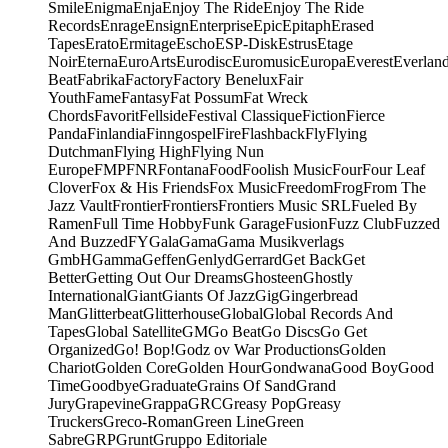
Smile
Enigma
Enja
Enjoy The Ride
Enjoy The Ride
Records
Enrage
Ensign
Enterprise
Epic
Epitaph
Erased
Tapes
Erato
Ermitage
Escho
ESP-Disk
Estrus
Etage
Noir
Eterna
EuroArts
Eurodisc
Euromusic
Europa
Everest
Everlan
Beat
Fabrika
Factory
Factory Benelux
Fair
Youth
Fame
Fantasy
Fat Possum
Fat Wreck
Chords
Favorit
Fellside
Festival Classique
Fiction
Fierce
Panda
Finlandia
Finngospel
Fire
Flashback
Fly
Flying
Dutchman
Flying High
Flying Nun
Europe
FMP
FNR
Fontana
Food
Foolish Music
Four
Four Leaf
Clover
Fox & His Friends
Fox Music
Freedom
Frog
From The
Jazz Vault
Frontier
Frontiers
Frontiers Music SRL
Fueled By
Ramen
Full Time Hobby
Funk Garage
Fusion
Fuzz Club
Fuzzed
And Buzzed
FY
Gala
Gama
Gama Musikverlags
GmbH
Gamma
Geffen
Genlyd
Gerrard
Get Back
Get
Better
Getting Out Our Dreams
Ghosteen
Ghostly
International
Giant
Giants Of Jazz
Gig
Gingerbread
Man
Glitterbeat
Glitterhouse
Global
Global Records And
Tapes
Global Satellite
GM
Go Beat
Go Discs
Go Get
Organized
Go! Bop!
Godz ov War Productions
Golden
Chariot
Golden Core
Golden Hour
Gondwana
Good Boy
Good
Time
Goodbye
Graduate
Grains Of Sand
Grand
Jury
Grapevine
Grappa
GRC
Greasy Pop
Greasy
Truckers
Greco-Roman
Green Line
Green
Sabre
GRP
Grunt
Gruppo Editoriale