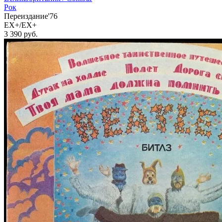
Рок
Переиздание'76
EX+/EX+
3 390
руб.