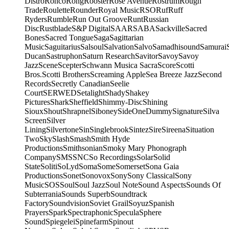
Distro
Ronco
Rong
Rooster
Rose Avenue
Rostrum
Rough
Trade
Roulette
Rounder
Royal Music
RSO
Ruf
Ruff
Ryders
Rumble
Run Out Groove
Runt
Russian
Disc
Rustblade
S&P Digital
SAAR
SABA
Sackville
Sacred
Bones
Sacred Tongue
Saga
Sagittarian
Music
Saguitarius
Salsoul
Salvation
Salvo
Samadhisound
Samurai
Ducan
Sastruphon
Saturn Research
Savitor
Savoy
Savoy
Jazz
Scene
Scepter
Schwann Musica Sacra
Score
Scotti
Bros.
Scotti Brothers
Screaming Apple
Sea Breeze Jazz
Second
Records
Secretly Canadian
Seelie
Court
SERWED
Setalight
Shady
Shakey
Pictures
Shark
Sheffield
Shimmy-Disc
Shining
Sioux
Shout
Shrapnel
Siboney
SideOneDummy
Signature
Silva
Screen
Silver
Lining
Silvertone
Sin
Singlebrook
Sintez
Sire
Sireena
Situation
Two
Sky
Slash
Smash
Smith Hyde
Productions
Smithsonian
Smoky Mary Phonograph
Company
SMS
SNC
So Recordings
Solar
Solid
State
Soliti
SoLyd
Soma
Some
Somerset
Sona Gaia
Productions
Sonet
Sonovox
Sony
Sony Classical
Sony
Music
SOS
Soul
Soul Jazz
Soul Note
Sound Aspects
Sounds Of
Subterrania
Sounds Superb
Soundtrack
Factory
Soundvision
Soviet Grail
Soyuz
Spanish
Prayers
Spark
Spectraphonic
Specula
Sphere
Sound
Spiegelei
Spinefarm
Spinout