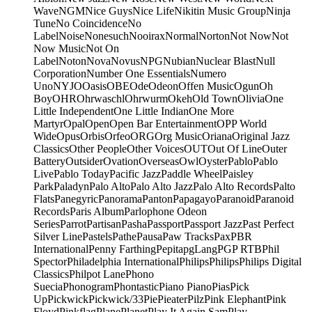
Wave
NGM
Nice Guys
Nice Life
Nikitin Music Group
Ninja
Tune
No Coincidence
No
Label
Noise
Nonesuch
Nooirax
Normal
Norton
Not Now
Not
Now Music
Not On
Label
Noton
Nova
Novus
NPG
Nubian
Nuclear Blast
Null
Corporation
Number One Essentials
Numero
Uno
NYJO
Oasis
OBE
Ode
Odeon
Offen Music
Ogun
Oh
Boy
OHR
Ohrwaschl
Ohrwurm
Okeh
Old Town
Olivia
One
Little Independent
One Little Indian
One More
Martyr
Opal
Open
Open Bar Entertainment
OPP World
Wide
Opus
Orbis
Orfeo
ORG
Org Music
Oriana
Original Jazz
Classics
Other People
Other Voices
OUT
Out Of Line
Outer
Battery
Outsider
Ovation
Overseas
Owl
Oyster
Pablo
Pablo
Live
Pablo Today
Pacific Jazz
Paddle Wheel
Paisley
Park
Paladyn
Palo Alto
Palo Alto Jazz
Palo Alto Records
Palto
Flats
Panegyric
Panorama
Panton
Papagayo
Paranoid
Paranoid
Records
Paris Album
Parlophone Odeon
Series
Parrot
Partisan
Pasha
Passport
Passport Jazz
Past Perfect
Silver Line
Pastels
Pathe
Pausa
Paw Tracks
Pax
PBR
International
Penny Farthing
Pepita
pgLang
PGP RTB
Phil
Spector
Philadelphia International
Philips
Philips
Philips Digital
Classics
Philpot Lane
Phono
Suecia
Phonogram
Phontastic
Piano Piano
Pias
Pick
Up
Pickwick
Pickwick/33
Pie
Pieater
Pilz
Pink Elephant
Pink
Floyd
Pinkflag
Plane
Planet
Play It Again Sam
Play