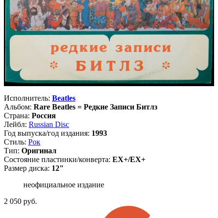
Исполнитель:
Beatles
Альбом:
Rare Beatles = Редкие Записи Битлз
Страна:
Россия
Лейбл:
Russian Disc
Год выпуска/год издания:
1993
Стиль:
Рок
Тип:
Оригинал
Состояние пластинки/конверта:
EX+/EX+
Размер диска:
12"
неофициальное издание
2 050
руб.