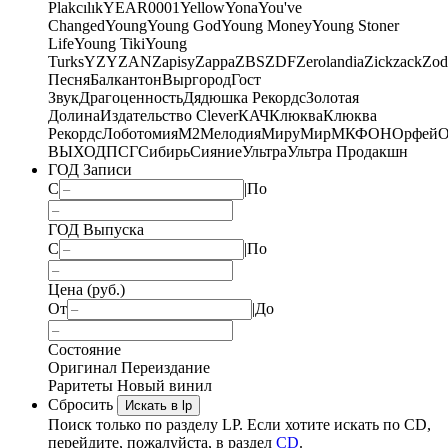
Plakcılık
YEAR0001
Yellow
Yona
You've
Changed
Young
Young God
Young Money
Young Stoner
Life
Young Tiki
Young
Turks
YZY
ZAN
Zapisy
Zappa
ZBS
ZDF
Zerolandia
Zickzack
Zod
Песня
Балкантон
Выргород
Гост
Звук
Драгоценность
Дядюшка Рекордс
Золотая
Долина
Издательство Clever
КАЧ
Клюква
Клюква
Рекордс
Лоботомия
М2
Мелодия
МируМир
МКФОН
Орфей
О
ВЫХОД
ПСГ
Сибирь
Сияние
Ультра
Ультра Продакшн
ГОД Записи
С
|
По
ГОД Выпуска
С
|
По
Цена (руб.)
От
|
До
Состояние
Оригинал
Переиздание
Раритеты
Новый винил
Сбросить
Искать в lp
Поиск только по разделу LP. Если хотите искать по CD,
перейдите, пожалуйста, в раздел
CD
.