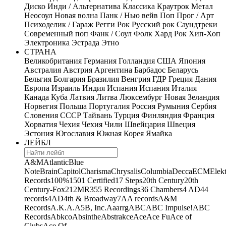
Диско
Инди / Альтернатива
Классика
Краутрок
Метал
Неосоул
Новая волна
Панк / Нью вейв
Поп
Прог / Арт
Психоделик / Гараж
Регги
Рок
Русский рок
Саундтреки
Современный поп
Фанк / Соул
Фолк
Хард Рок
Хип-Хоп
Электроника
Эстрада
Этно
СТРАНА
Великобритания
Германия
Голландия
США
Япония
Австралия
Австрия
Аргентина
Барбадос
Беларусь
Бельгия
Болгария
Бразилия
Венгрия
ГДР
Греция
Дания
Европа
Израиль
Индия
Испания
Испания
Италия
Канада
Куба
Латвия
Литва
Люксембург
Новая Зеландия
Норвегия
Польша
Португалия
Россия
Румыния
Сербия
Словения
СССР
Тайвань
Турция
Финляндия
Франция
Хорватия
Чехия
Чехия
Чили
Швейцария
Швеция
Эстония
Югославия
Южная Корея
Ямайка
ЛЕЙБЛ
A&M
Atlantic
Blue
Note
Brain
Capitol
Charisma
Chrysalis
Columbia
Decca
ECM
Elek
Records
100%
1501 Certified
17 Steps
20th Century
20th
Century-Fox
21
2MR
355 Recordings
36 Chambers
4 AD
44
records
4AD
4th & Broadway
7A
A records
A&M
Records
A.K.A.
A5B, Inc.
Aaarrg
ABC
ABC Impulse!
ABC
Records
Abkco
Absinthe
Abstrakce
Ace
Ace Fu
Ace of
Clubs
Ace Of