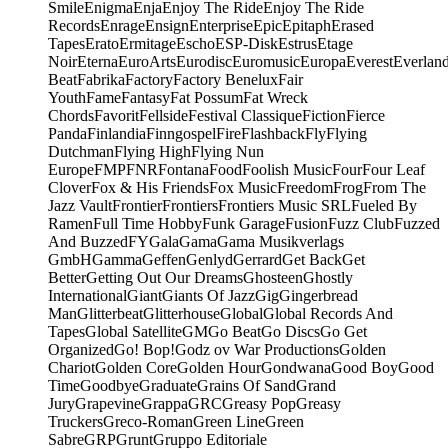
Smile
Enigma
Enja
Enjoy The Ride
Enjoy The Ride
Records
Enrage
Ensign
Enterprise
Epic
Epitaph
Erased
Tapes
Erato
Ermitage
Escho
ESP-Disk
Estrus
Etage
Noir
Eterna
EuroArts
Eurodisc
Euromusic
Europa
Everest
Everlan
Beat
Fabrika
Factory
Factory Benelux
Fair
Youth
Fame
Fantasy
Fat Possum
Fat Wreck
Chords
Favorit
Fellside
Festival Classique
Fiction
Fierce
Panda
Finlandia
Finngospel
Fire
Flashback
Fly
Flying
Dutchman
Flying High
Flying Nun
Europe
FMP
FNR
Fontana
Food
Foolish Music
Four
Four Leaf
Clover
Fox & His Friends
Fox Music
Freedom
Frog
From The
Jazz Vault
Frontier
Frontiers
Frontiers Music SRL
Fueled By
Ramen
Full Time Hobby
Funk Garage
Fusion
Fuzz Club
Fuzzed
And Buzzed
FY
Gala
Gama
Gama Musikverlags
GmbH
Gamma
Geffen
Genlyd
Gerrard
Get Back
Get
Better
Getting Out Our Dreams
Ghosteen
Ghostly
International
Giant
Giants Of Jazz
Gig
Gingerbread
Man
Glitterbeat
Glitterhouse
Global
Global Records And
Tapes
Global Satellite
GM
Go Beat
Go Discs
Go Get
Organized
Go! Bop!
Godz ov War Productions
Golden
Chariot
Golden Core
Golden Hour
Gondwana
Good Boy
Good
Time
Goodbye
Graduate
Grains Of Sand
Grand
Jury
Grapevine
Grappa
GRC
Greasy Pop
Greasy
Truckers
Greco-Roman
Green Line
Green
Sabre
GRP
Grunt
Gruppo Editoriale