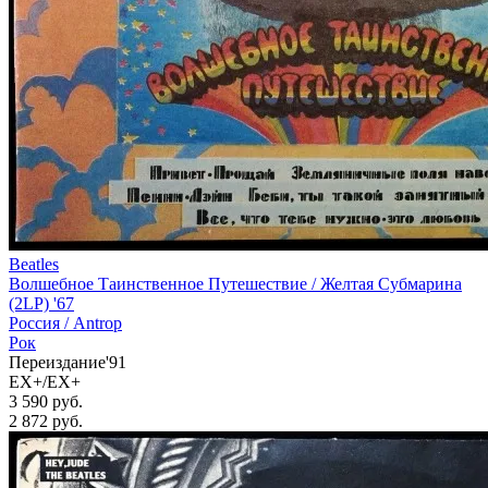
Beatles
Волшебное Таинственное Путешествие / Желтая Субмарина
(2LP) '67
Россия /
Antrop
Рок
Переиздание'91
EX+/EX+
3 590 руб.
2 872
руб.