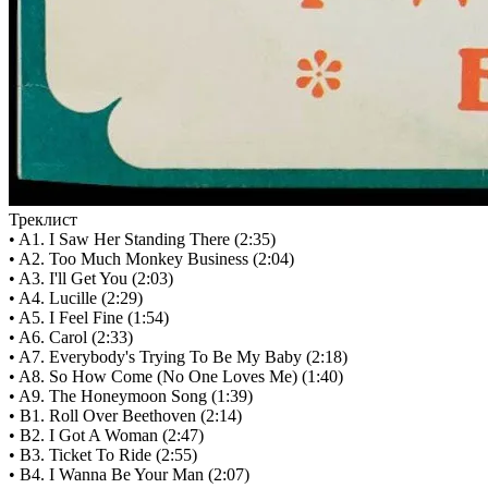
Треклист
• A1. I Saw Her Standing There (2:35)
• A2. Too Much Monkey Business (2:04)
• A3. I'll Get You (2:03)
• A4. Lucille (2:29)
• A5. I Feel Fine (1:54)
• A6. Carol (2:33)
• A7. Everybody's Trying To Be My Baby (2:18)
• A8. So How Come (No One Loves Me) (1:40)
• A9. The Honeymoon Song (1:39)
• B1. Roll Over Beethoven (2:14)
• B2. I Got A Woman (2:47)
• B3. Ticket To Ride (2:55)
• B4. I Wanna Be Your Man (2:07)