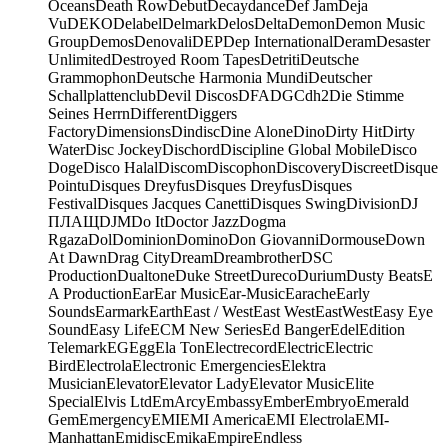
Oceans
Death Row
Debut
Decaydance
Def Jam
Deja
Vu
DEKO
Delabel
Delmark
Delos
Delta
Demon
Demon Music
Group
Demos
Denovali
DEP
Dep International
Deram
Desaster
Unlimited
Destroyed Room Tapes
Detriti
Deutsche
Grammophon
Deutsche Harmonia Mundi
Deutscher
Schallplattenclub
Devil Discos
DFA
DGC
dh2
Die Stimme
Seines Herrn
Different
Diggers
Factory
Dimensions
Dindisc
Dine Alone
Dino
Dirty Hit
Dirty
Water
Disc Jockey
Dischord
Discipline Global Mobile
Disco
Doge
Disco Halal
Discom
Discophon
Discovery
Discreet
Disque
Pointu
Disques Dreyfus
Disques Dreyfus
Disques
Festival
Disques Jacques Canetti
Disques Swing
Division
DJ
ПЛАЩ
DJM
Do It
Doctor Jazz
Dogma
Rgaza
Dol
Dominion
Domino
Don Giovanni
Dormouse
Down
At Dawn
Drag City
Dream
Dreambrother
DSC
Production
Dualtone
Duke Street
Dureco
Durium
Dusty Beats
E
A Production
Ear
Ear Music
Ear-Music
Earache
Early
Sounds
Earmark
Earth
East / West
East West
EastWest
Easy Eye
Sound
Easy Life
ECM New Series
Ed Banger
Edel
Edition
Telemark
EG
Egg
Ela Ton
Electrecord
Electric
Electric
Bird
Electrola
Electronic Emergencies
Elektra
Musician
Elevator
Elevator Lady
Elevator Music
Elite
Special
Elvis Ltd
EmArcy
Embassy
Ember
Embryo
Emerald
Gem
Emergency
EMI
EMI America
EMI Electrola
EMI-
Manhattan
Emidisc
Emika
Empire
Endless