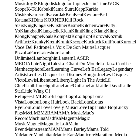
Music
Joy
JSP
Jugodisk
Jugoton
Jupiter
Justin Time
JVC
K
Scope
K-Tel
Kabuki
Kama Sutra
Kapp
Karkia
Mistika
Karussell
Kavardak
Ken
Kent
Keytone
Kid
Katana
KIDina KORNER
Kill Rock
Stars
King
Kingsize
Kirshner
Kismet
Kitchenware
Kitty-
Yo
Klangbad
Klangstelle
Klein
Klimt
Kling Klang
Kling
Klong
Knappe
Koala
Kompakt
Kong
Kopf
Korova
Kozmik
Artifactz
Kranky
Krem
Krunk
Kscope
Kuckuck
KultFront
Kurone
Voce Del Padrone
La Voix De Son Maitre
Lacquer
Pizza
LaFace
Lakeshore
Lamb
Unlimited
Lamborghini
Lantern
LASER
MEDIA
LateNightTales
Le Chant Du Monde
Le Jazz Cool
Le
Narthecophore
Leaf
Learning Curve
Left Ear
Legacy
Legendary
Artists
Leo
Les Disques
Les Disques Bongo Joe
Les Disques
Victo
Lewis
Liberation
Liberty
Light In The Attic
Lil'
Chief
Lilith
Limelight
Line
Line/OutLine
Link
Little David
Little
Star
Little Wing Of
Refugees
LMLR
Lofi
Logic
Logo
Lollipop
Loma
Vista
London
Long Hair
Look Back
Lotus
Lotus
Eye
Lou
Loud
Love
Lovely Music
LoveTap
Luaka Bop
Lucky
Pigs
M&L
M2
M2BA
MA
MA Music
Mac's
Record
Machina
Madfish
Magenta
Magic
Music
Magnet
Magnetic Loft
Main
Event
Mainstream
MAM
Mama Barley
Mama Told
Ya
Mango
Manhattan
Manic Ears
Manticore
Marathon Media