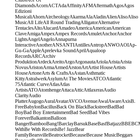
Diamonds
Acorn
ACT
Ada
Affinity
AFM
Aftermath
Agos
Agos
Edizioni
Musicali
Ahorn
Aircheology
Akarma
Ala
Aladin
Alien
Aliso
Aliso
Music
All Life
All Round Trading
Alligator
Alternative
Tentacles
Alto
Alucard
Amadeo
America
American
American
Clave
Amiga
Ampex
Ampex Records
Amulet
Anchor
Anchor
Lights
Angel
Angelo
Annapurna
Interactive
Another
ANS
ANTI
Antilles
Antrop
ANWO
AOI
Ap-
Gu-Ga
Apple
Aprelevka Sound
April
Aqualoop
Records
ARC
Archiv
Produktion
Ardeck
Areito
Argo
Argonauta
Ariola
Arista
Arista
Novus
Ariston
Arma
Armed
Arston
Art
Artist House
Artists
House
Artone
Arts & Crafts
As
Astan
Asthmatic
Kitty
Astralwerk
Asylum
At The Movies
ATCO
Atlantic
75
Atlantic Curve
Atlas
Atlas
Artists
ATO
Atomhenge
Attaca
Attic
Attlaxeras
Audio
Clarity
Audio
Platter
Augogo
Aural
Avatar
AVCO
Avenue
Awal
Aware
Axis
B.
Free
Babylon
Bacillus
Back On Black
Backstreet
Bad
Bad
Boy
Bad Boy Entertainment
Bad Seed
Bad Vibes
Forever
Balkanton
Balloon
Banger
Bamboo
Bang!
Barclay
Barsuk
Base
Basf
Batjazz
BBE
BC
With
Be With Records
Be! Jazz
Bear
Family
Bearsville
Beatrocket
Because
Because Music
Beggars