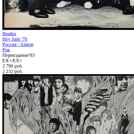
Beatles
Hey Jude '70
Россия /
Antrop
Рок
Переиздание'93
EX+/EX+
2 790 руб.
2 232
руб.