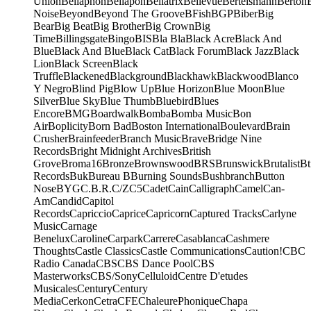
Union
Bellaphon
Bellapon
Bellatrix
Bellevue
Bertelsmann
Berton
Noise
Beyond
Beyond The Groove
BFish
BGP
Biber
Big
Bear
Big Beat
Big Brother
Big Crown
Big
Time
Billingsgate
Bingo
BIS
Bla Bla
Black Acre
Black And
Blue
Black And Blue
Black Cat
Black Forum
Black Jazz
Black
Lion
Black Screen
Black
Truffle
Blackened
Blackground
Blackhawk
Blackwood
Blanco
Y Negro
Blind Pig
Blow Up
Blue Horizon
Blue Moon
Blue
Silver
Blue Sky
Blue Thumb
Bluebird
Blues
Encore
BMG
Boardwalk
Bomba
Bomba Music
Bon
Air
Boplicity
Born Bad
Boston International
Boulevard
Brain
Crusher
Brainfeeder
Branch Music
Brave
Bridge Nine
Records
Bright Midnight Archives
British
Grove
Broma16
Bronze
Brownswood
BRS
Brunswick
Brutalist
Bt
Records
Buk
Bureau B
Burning Sounds
Bushbranch
Button
Nose
BYG
C.B.R.
C/Z
C5
Cadet
Cain
Calligraph
Camel
Can-
Am
Candid
Capitol
Records
Capriccio
Caprice
Capricorn
Captured Tracks
Carlyne
Music
Carnage
Benelux
Caroline
Carpark
Carrere
Casablanca
Cashmere
Thoughts
Castle Classics
Castle Communications
Caution!
CBC
Radio Canada
CBS
CBS Dance Pool
CBS
Masterworks
CBS/Sony
Celluloid
Centre D'etudes
Musicales
Century
Century
Media
Cerkon
Cetra
CFE
ChaleurePhonique
Chapa