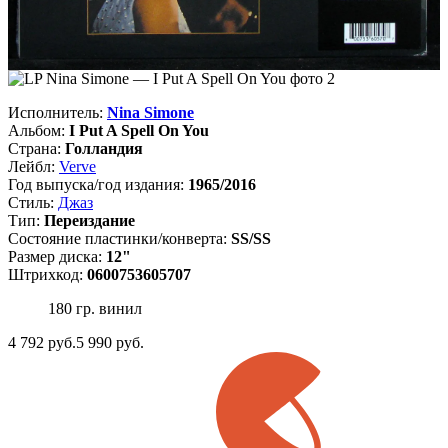
Исполнитель:
Nina Simone
Альбом:
I Put A Spell On You
Страна:
Голландия
Лейбл:
Verve
Год выпуска/год издания:
1965/2016
Стиль:
Джаз
Тип:
Переиздание
Состояние пластинки/конверта:
SS/SS
Размер диска:
12"
Штрихкод:
0600753605707
180 гр. винил
4 792
руб.
5 990 руб.