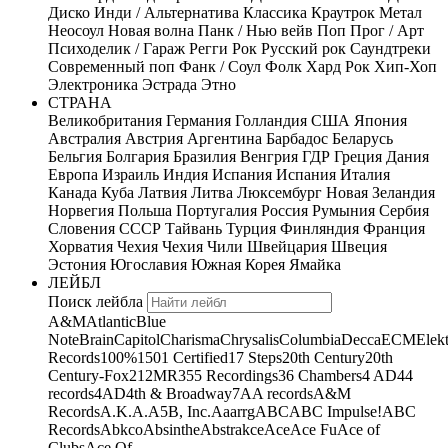
Диско
Инди / Альтернатива
Классика
Краутрок
Метал
Неосоул
Новая волна
Панк / Нью вейв
Поп
Прог / Арт
Психоделик / Гараж
Регги
Рок
Русский рок
Саундтреки
Современный поп
Фанк / Соул
Фолк
Хард Рок
Хип-Хоп
Электроника
Эстрада
Этно
СТРАНА
Великобритания
Германия
Голландия
США
Япония
Австралия
Австрия
Аргентина
Барбадос
Беларусь
Бельгия
Болгария
Бразилия
Венгрия
ГДР
Греция
Дания
Европа
Израиль
Индия
Испания
Испания
Италия
Канада
Куба
Латвия
Литва
Люксембург
Новая Зеландия
Норвегия
Польша
Португалия
Россия
Румыния
Сербия
Словения
СССР
Тайвань
Турция
Финляндия
Франция
Хорватия
Чехия
Чехия
Чили
Швейцария
Швеция
Эстония
Югославия
Южная Корея
Ямайка
ЛЕЙБЛ
Поиск лейбла
A&M
Atlantic
Blue
Note
Brain
Capitol
Charisma
Chrysalis
Columbia
Decca
ECM
Elek
Records
100%
1501 Certified
17 Steps
20th Century
20th
Century-Fox
21
2MR
355 Recordings
36 Chambers
4 AD
44
records
4AD
4th & Broadway
7A
A records
A&M
Records
A.K.A.
A5B, Inc.
Aaarrg
ABC
ABC Impulse!
ABC
Records
Abkco
Absinthe
Abstrakce
Ace
Ace Fu
Ace of
Clubs
Ace Of