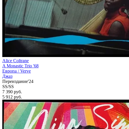
Alice Coltrane
A Monastic Trio '68
Европа /
Verve
Джаз
Переиздание'24
SS/SS
7 390 руб.
5 912
руб.