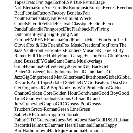
Tapes
Erato
Ermitage
Escho
ESP-Disk
Estrus
Etage
Noir
Eterna
EuroArts
Eurodisc
Euromusic
Europa
Everest
Everlan
Beat
Fabrika
Factory
Factory Benelux
Fair
Youth
Fame
Fantasy
Fat Possum
Fat Wreck
Chords
Favorit
Fellside
Festival Classique
Fiction
Fierce
Panda
Finlandia
Finngospel
Fire
Flashback
Fly
Flying
Dutchman
Flying High
Flying Nun
Europe
FMP
FNR
Fontana
Food
Foolish Music
Four
Four Leaf
Clover
Fox & His Friends
Fox Music
Freedom
Frog
From The
Jazz Vault
Frontier
Frontiers
Frontiers Music SRL
Fueled By
Ramen
Full Time Hobby
Funk Garage
Fusion
Fuzz Club
Fuzzed
And Buzzed
FY
Gala
Gama
Gama Musikverlags
GmbH
Gamma
Geffen
Genlyd
Gerrard
Get Back
Get
Better
Ghosteen
Ghostly International
Giant
Giants Of
Jazz
Gig
Gingerbread Man
Glitterbeat
Glitterhouse
Global
Global
Records And Tapes
Global Satellite
GM
Go Beat
Go Discs
Go
Get Organized
Go! Bop!
Godz ov War Productions
Golden
Chariot
Golden Core
Golden Hour
Gondwana
Good Boy
Good
Time
Goodbye
Graduate
Grains Of Sand
Grand
Jury
Grapevine
Grappa
GRC
Greasy Pop
Greasy
Truckers
Greco-Roman
Green Line
Green
Sabre
GRP
Grunt
Gruppo Editoriale
Fabbri
GTO
Guerssen
Guess Who
Guest Star
Gull
H&L
Haishan
Records
Hallmark
Hammer Heart
Hannibal
Hansa
Happy
Bird
Harbourtown
Harlekijn
Harmonia
Harmonia