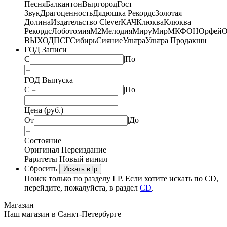
Песня
Балкантон
Выргород
Гост
Звук
Драгоценность
Дядюшка Рекордс
Золотая
Долина
Издательство Clever
КАЧ
Клюква
Клюква
Рекордс
Лоботомия
М2
Мелодия
МируМир
МКФОН
Орфей
О
ВЫХОД
ПСГ
Сибирь
Сияние
Ультра
Ультра Продакшн
ГОД Записи
С
|
По
ГОД Выпуска
С
|
По
Цена (руб.)
От
|
До
Состояние
Оригинал
Переиздание
Раритеты
Новый винил
Сбросить
Искать в lp
Поиск только по разделу LP. Если хотите искать по CD,
перейдите, пожалуйста, в раздел
CD
.
Магазин
Наш магазин в Санкт-Петербурге