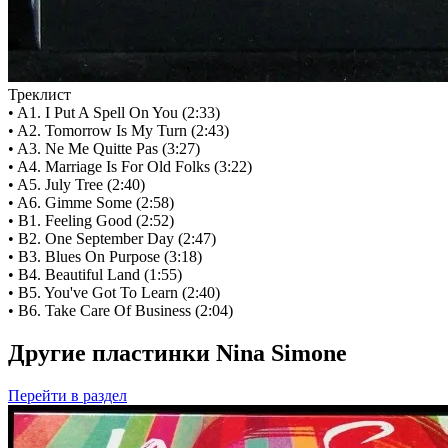
Треклист
• A1. I Put A Spell On You (2:33)
• A2. Tomorrow Is My Turn (2:43)
• A3. Ne Me Quitte Pas (3:27)
• A4. Marriage Is For Old Folks (3:22)
• A5. July Tree (2:40)
• A6. Gimme Some (2:58)
• B1. Feeling Good (2:52)
• B2. One September Day (2:47)
• B3. Blues On Purpose (3:18)
• B4. Beautiful Land (1:55)
• B5. You've Got To Learn (2:40)
• B6. Take Care Of Business (2:04)
Другие пластинки Nina Simone
Перейти
в раздел