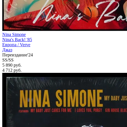
Nina Simone
Nina's Back! '85
Европа /
Verve
Джаз
Переиздание'24
SS/SS
5 890 руб.
4 712
руб.