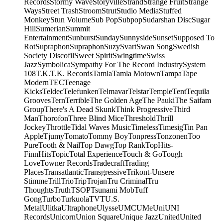
Records
Stormy Wave
Storyville
Strand
Strange Fruit
Strange
Ways
Street Trash
Stroom
Strut
Studio Media
Stuffed
Monkey
Stun Volume
Sub Pop
Subpop
Sudarshan Disc
Sugar
Hill
Sumerian
Summit
Entertainment
Sunburst
Sunday
Sunnyside
Sunset
Supposed To
Rot
Supraphon
Supraphon
Suzy
Svart
Swan Song
Swedish
Society Discofil
Sweet Spirit
Swingtime
Swiss
Jazz
Symbolica
Sympathy For The Record Industry
System
108
T.K.
T.K. Records
Tamla
Tamla Motown
Tampa
Tape
Modern
TEC
Teenage
Kicks
Teldec
Telefunken
Telmavar
Telstar
Temple
Tent
Tequila
Grooves
Tern
Terrible
The Golden Age
The Pauki
The Saifam
Group
There's A Dead Skunk
Think Progressive
Third
Man
Thorofon
Three Blind Mice
Threshold
Thrill
Jockey
Throttle
Tidal Waves Music
Timeless
Timesig
Tin Pan
Apple
Tjumy
Tomato
Tommy Boy
Tonpress
Tonzonen
Too
Pure
Tooth & Nail
Top Dawg
Top Rank
TopHits-
FinnHits
Topic
Total Experience
Touch & Go
Tough
Love
Towner Records
Tradecraft
Trading
Places
Transatlantic
Transgressive
Trikont-Unsere
Stimme
Trill
Trio
Trip
Trojan
Tru Criminal
Tru
Thoughts
Truth
TSOP
Tsunami Mob
Tuff
Gong
Turbo
Turkuola
TVT
U.S.
Metal
Ulitka
Ultraphone
Ulysse
UMC
UMe
Uni
UNI
Records
Unicorn
Union Square
Unique Jazz
United
United