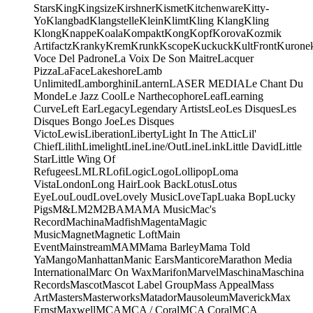
Stars
King
Kingsize
Kirshner
Kismet
Kitchenware
Kitty-
Yo
Klangbad
Klangstelle
Klein
Klimt
Kling Klang
Kling
Klong
Knappe
Koala
Kompakt
Kong
Kopf
Korova
Kozmik
Artifactz
Kranky
Krem
Krunk
Kscope
Kuckuck
KultFront
Kurone
Voce Del Padrone
La Voix De Son Maitre
Lacquer
Pizza
LaFace
Lakeshore
Lamb
Unlimited
Lamborghini
Lantern
LASER MEDIA
Le Chant Du
Monde
Le Jazz Cool
Le Narthecophore
Leaf
Learning
Curve
Left Ear
Legacy
Legendary Artists
Leo
Les Disques
Les
Disques Bongo Joe
Les Disques
Victo
Lewis
Liberation
Liberty
Light In The Attic
Lil'
Chief
Lilith
Limelight
Line
Line/OutLine
Link
Little David
Little
Star
Little Wing Of
Refugees
LMLR
Lofi
Logic
Logo
Lollipop
Loma
Vista
London
Long Hair
Look Back
Lotus
Lotus
Eye
Lou
Loud
Love
Lovely Music
LoveTap
Luaka Bop
Lucky
Pigs
M&L
M2
M2BA
MA
MA Music
Mac's
Record
Machina
Madfish
Magenta
Magic
Music
Magnet
Magnetic Loft
Main
Event
Mainstream
MAM
Mama Barley
Mama Told
Ya
Mango
Manhattan
Manic Ears
Manticore
Marathon Media
International
Marc On Wax
Marifon
Marvel
Maschina
Maschina
Records
Mascot
Mascot Label Group
Mass Appeal
Mass
Art
Masters
Masterworks
Matador
Mausoleum
Maverick
Max
Ernst
Maxwell
MCA
MCA / Coral
MCA Coral
MCA