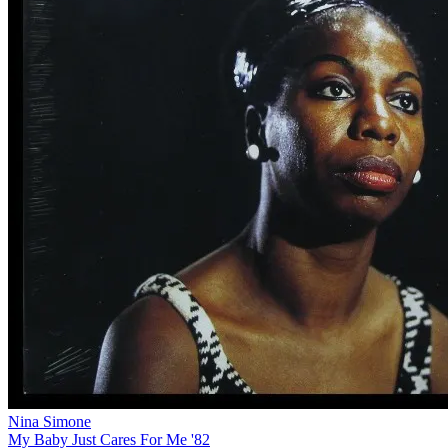
Nina Simone
My Baby Just Cares For Me '82