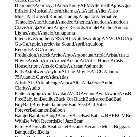
Diamonds
Acorn
ACT
Ada
Affinity
AFM
Aftermath
Agos
Agos
Edizioni Musicali
Ahorn
Akarma
Ala
Aladin
Alien
Aliso
Music
All Life
All Round Trading
Alligator
Alternative
Tentacles
Alto
Alucard
Amadeo
America
American
American
Clave
Amiga
Ampex
Ampex Records
Amulet
Anchor
Anchor
Lights
Angel
Angelo
Annapurna
Interactive
Another
ANS
ANTI
Antilles
Antrop
ANWO
AOI
Ap-
Gu-Ga
Apple
Aprelevka Sound
April
Aqualoop
Records
ARC
Archiv
Produktion
Ardeck
Areito
Argo
Argonauta
Ariola
Arista
Arista
Novus
Ariston
Arma
Armed
Arston
Art
Artist House
Artists
House
Artone
Arts & Crafts
As
Astan
Asthmatic
Kitty
Astralwerk
Asylum
At The Movies
ATCO
Atlantic
75
Atlantic Curve
Atlas
Atlas
Artists
ATO
Atomhenge
Attaca
Attic
Attlaxeras
Audio
Clarity
Audio
Platter
Augogo
Aural
Avatar
AVCO
Avenue
Awal
Aware
Axis
B.
Free
Babylon
Bacillus
Back On Black
Backstreet
Bad
Bad
Boy
Bad Boy Entertainment
Bad Seed
Bad Vibes
Forever
Balkanton
Balloon
Banger
Bamboo
Bang!
Barclay
Base
Basf
Batjazz
BBE
BCM
Be
With
Be With Records
Be! Jazz
Bear
Family
Bearsville
Beatrocket
Because
Because Music
Beggars
Banquet
Bell
Bella