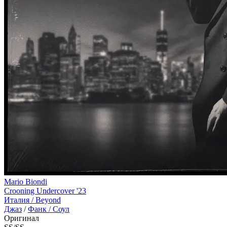
Mario Biondi
Crooning Undercover '23
Италия /
Beyond
Джаз
/
Фанк / Соул
Оригинал