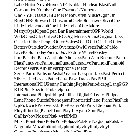
Label
Noton
Nova
Novus
NPG
Nubian
Nuclear Blast
Null
Corporation
Number One Essentials
Numero
Uno
NYJO
Oasis
OBE
Ode
Odeon
Offen Music
Ogun
Oh
Boy
OHR
Ohrwaschl
Ohrwurm
Okeh
Old Town
Olivia
One
Little Independent
One Little Indian
One More
Martyr
Opal
Open
Open Bar Entertainment
OPP World
Wide
Opus
Orbis
Orfeo
ORG
Org Music
Oriana
Original Jazz
Classics
Other People
Other Voices
OUT
Out Of Line
Outer
Battery
Outsider
Ovation
Overseas
Owl
Oyster
Pablo
Pablo
Live
Pablo Today
Pacific Jazz
Paddle Wheel
Paisley
Park
Paladyn
Palo Alto
Palo Alto Jazz
Palo Alto Records
Palto
Flats
Panegyric
Panorama
Panton
Papagayo
Paranoid
Paranoid
Records
Paris Album
Parlophone Odeon
Series
Parrot
Partisan
Pasha
Passport
Passport Jazz
Past Perfect
Silver Line
Pastels
Pathe
Pausa
Paw Tracks
Pax
PBR
International
PDU
Penny Farthing
Pepita
Periodica
pgLang
PGP
RTB
Phil Spector
Philadelphia
International
Philips
Philips
Philips Digital Classics
Philpot
Lane
Phono Suecia
Phonogram
Phontastic
Piano Piano
Pias
Pick
Up
Pickwick
Pickwick/33
Pie
Pieater
Pilz
Pink Elephant
Pink
Floyd
Pinkflag
Plane
Planet
Play It Again Sam
Play
On
Playboy
Plesser
Plstk wrld
PMB
Music
Pointblank
Polar
Pole
Poljazz
Polskie Nagrania
Polskie
Nagrania Muza
Polton
Polyphon
Polyvinyl
Polyvinyl
Company
Ponderosa Music & Art
Pool
Pori