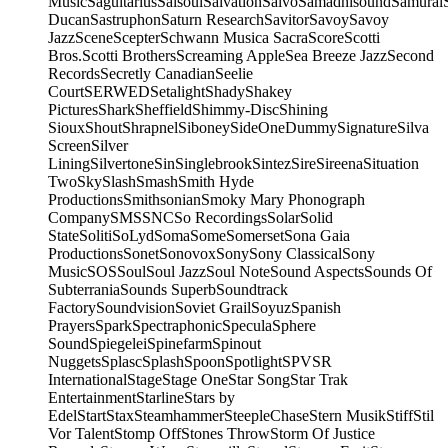
Music
Saguitarius
Salsoul
Salvation
Salvo
Samadhisound
Samurai
Ducan
Sastruphon
Saturn Research
Savitor
Savoy
Savoy
Jazz
Scene
Scepter
Schwann Musica Sacra
Score
Scotti
Bros.
Scotti Brothers
Screaming Apple
Sea Breeze Jazz
Second
Records
Secretly Canadian
Seelie
Court
SERWED
Setalight
Shady
Shakey
Pictures
Shark
Sheffield
Shimmy-Disc
Shining
Sioux
Shout
Shrapnel
Siboney
SideOneDummy
Signature
Silva
Screen
Silver
Lining
Silvertone
Sin
Singlebrook
Sintez
Sire
Sireena
Situation
Two
Sky
Slash
Smash
Smith Hyde
Productions
Smithsonian
Smoky Mary Phonograph
Company
SMS
SNC
So Recordings
Solar
Solid
State
Soliti
SoLyd
Soma
Some
Somerset
Sona Gaia
Productions
Sonet
Sonovox
Sony
Sony Classical
Sony
Music
SOS
Soul
Soul Jazz
Soul Note
Sound Aspects
Sounds Of
Subterrania
Sounds Superb
Soundtrack
Factory
Soundvision
Soviet Grail
Soyuz
Spanish
Prayers
Spark
Spectraphonic
Specula
Sphere
Sound
Spiegelei
Spinefarm
Spinout
Nuggets
Splasc
Splash
Spoon
Spotlight
SPV
SR
International
Stage
Stage One
Star Song
Star Trak
Entertainment
Starline
Stars by
Edel
Start
Stax
Steamhammer
SteepleChase
Stern Musik
Stiff
Stil
Vor Talent
Stomp Off
Stones Throw
Storm Of Justice