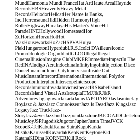
Mundi
Harmonia Mundi France
Hat Art
Haute Areal
Hayride
Records
HBS
Heavenly
Heavy Metal
Records
Heliodor
Hellcat
Her Name Is Banks,
Inc.
Herrensauna
Hid
Hidden Harmony
High
Roller
Highway
Himalaya
His Master's Voice
Hit
Parade
HNE
Hollywood
Homestead
Hor
Zu
Horizon
Horzu
Hot
Hot
Wax
Houseworks
HoZac
HSPVA
Hulya
Plak
Hungaroton
Hyperdub
I.R.S.
Ice
Ici D'Ailleurs
Iconic
Promo
Ideologic Organ
Idiot
IGLOO
Illegal
Illegal
Cinema
Illusion
Imagine Club
IMKER
Immediate
Impact
In The
Red
INA
Indigo Aera
Indochina
Infinity
Ingo
Init
Injection Disco
Dance
Innamind
Inner City
Innervision
Inside Out
Music
Instant
Intercord
International
International Polydor
Production
Interphon
Interscope
Interscope
Records
Intuition
Invada
Invictus
Ipecac
IRS
Isabel
Island
Records
Island Visual Arts
Isotopia
ITM
J
J&R
J&R
Adventures
Jagjaguwar
Jakarta
Janus
JAPO
JARO
Jas
Jasmine
Jay
Boy
Jazz & Jazz
Jazz Connoisseur
Jazz Is Dead
Jazz Kings
Jazz
Legacy
Jazz Track
Jazz-
Story
Jazz4ever
Jazzland
Jazzpoint
Jazztone
JB
JCOA
JDC
Jet
Jeton
Music
Joy
JSP
Jugodisk
Jugoton
Jupiter
Justin Time
JVC
K
Scope
K-Tel
Kabuki
Kama Sutra
Kapp
Karkia
Mistika
Karussell
Kavardak
Ken
Kent
Keytone
Kid
Katana
KIDina KORNER
Kill Rock