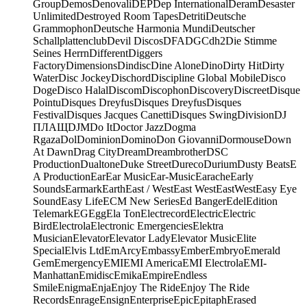
Group
Demos
Denovali
DEP
Dep International
Deram
Desaster
Unlimited
Destroyed Room Tapes
Detriti
Deutsche
Grammophon
Deutsche Harmonia Mundi
Deutscher
Schallplattenclub
Devil Discos
DFA
DGC
dh2
Die Stimme
Seines Herrn
Different
Diggers
Factory
Dimensions
Dindisc
Dine Alone
Dino
Dirty Hit
Dirty
Water
Disc Jockey
Dischord
Discipline Global Mobile
Disco
Doge
Disco Halal
Discom
Discophon
Discovery
Discreet
Disque
Pointu
Disques Dreyfus
Disques Dreyfus
Disques
Festival
Disques Jacques Canetti
Disques Swing
Division
DJ
ПЛАЩ
DJM
Do It
Doctor Jazz
Dogma
Rgaza
Dol
Dominion
Domino
Don Giovanni
Dormouse
Down
At Dawn
Drag City
Dream
Dreambrother
DSC
Production
Dualtone
Duke Street
Dureco
Durium
Dusty Beats
E
A Production
Ear
Ear Music
Ear-Music
Earache
Early
Sounds
Earmark
Earth
East / West
East West
EastWest
Easy Eye
Sound
Easy Life
ECM New Series
Ed Banger
Edel
Edition
Telemark
EG
Egg
Ela Ton
Electrecord
Electric
Electric
Bird
Electrola
Electronic Emergencies
Elektra
Musician
Elevator
Elevator Lady
Elevator Music
Elite
Special
Elvis Ltd
EmArcy
Embassy
Ember
Embryo
Emerald
Gem
Emergency
EMI
EMI America
EMI Electrola
EMI-
Manhattan
Emidisc
Emika
Empire
Endless
Smile
Enigma
Enja
Enjoy The Ride
Enjoy The Ride
Records
Enrage
Ensign
Enterprise
Epic
Epitaph
Erased