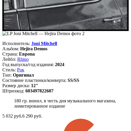
Исполнитель:
Joni Mitchell
Альбом:
Hejira Demos
Страна:
Европа
Лейбл:
Rhino
Год выпуска/год издания:
2024
Стиль:
Рок
Тип:
Оригинал
Состояние пластинки/конверта:
SS/SS
Размер диска:
12"
Штрихкод:
603497822607
180 гр. винил, в честь дня музыкального магазина,
лимитированное издание
5 032
руб.
6 290 руб.