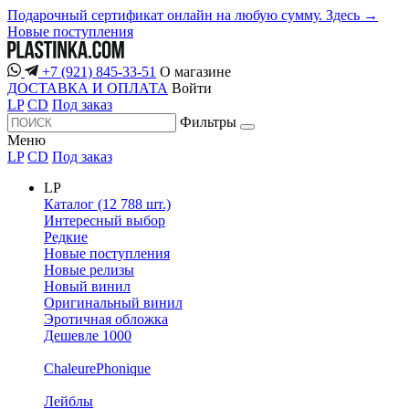
Подарочный сертификат онлайн на любую сумму. Здесь →
Новые поступления
+7 (921) 845-33-51
О магазине
ДОСТАВКА И ОПЛАТА
Войти
LP
CD
Под заказ
Фильтры
Меню
LP
CD
Под заказ
LP
Каталог (12 788 шт.)
Интересный выбор
Редкие
Новые поступления
Новые релизы
Новый винил
Оригинальный винил
Эротичная обложка
Дешевле 1000
ChaleurePhonique
Лейблы