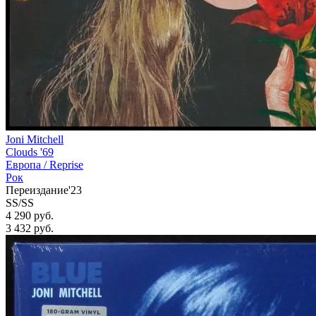
Joni Mitchell
Clouds '69
Европа /
Reprise
Рок
Переиздание'23
SS/SS
4 290 руб.
3 432
руб.