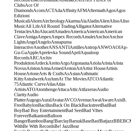
Clubs
Ace Of
Diamonds
Acorn
ACT
Ada
Affinity
AFM
Aftermath
Agos
Agos
Edizioni
Musicali
Ahorn
Aircheology
Akarma
Ala
Aladin
Alien
Aliso
Aliso
Music
All Life
All Round Trading
Alligator
Alternative
Tentacles
Alto
Alucard
Amadeo
America
American
American
Clave
Amiga
Ampex
Ampex Records
Amulet
Anchor
Anchor
Lights
Angel
Angelo
Annapurna
Interactive
Another
ANS
ANTI
Antilles
Antrop
ANWO
AOI
Ap-
Gu-Ga
Apple
Aprelevka Sound
April
Aqualoop
Records
ARC
Archiv
Produktion
Ardeck
Areito
Argo
Argonauta
Ariola
Arista
Arista
Novus
Ariston
Arma
Armed
Arston
Art
Artist House
Artists
House
Artone
Arts & Crafts
As
Astan
Asthmatic
Kitty
Astralwerk
Asylum
At The Movies
ATCO
Atlantic
75
Atlantic Curve
Atlas
Atlas
Artists
ATO
Atomhenge
Attaca
Attic
Attlaxeras
Audio
Clarity
Audio
Platter
Augogo
Aural
Avatar
AVCO
Avenue
Awal
Aware
Axis
B.
Free
Babylon
Bacillus
Back On Black
Backstreet
Bad
Bad
Boy
Bad Boy Entertainment
Bad Seed
Bad Vibes
Forever
Balkanton
Balloon
Banger
Bamboo
Bang!
Barclay
Barsuk
Base
Basf
Batjazz
BBE
BC
With
Be With Records
Be! Jazz
Bear