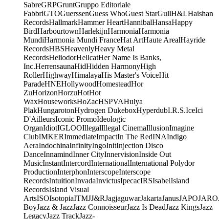
Sabre
GRP
Grunt
Gruppo Editoriale
Fabbri
GTO
Guerssen
Guess Who
Guest Star
Gull
H&L
Haishan
Records
Hallmark
Hammer Heart
Hannibal
Hansa
Happy
Bird
Harbourtown
Harlekijn
Harmonia
Harmonia
Mundi
Harmonia Mundi France
Hat Art
Haute Areal
Hayride
Records
HBS
Heavenly
Heavy Metal
Records
Heliodor
Hellcat
Her Name Is Banks,
Inc.
Herrensauna
Hid
Hidden Harmony
High
Roller
Highway
Himalaya
His Master's Voice
Hit
Parade
HNE
Hollywood
Homestead
Hor
Zu
Horizon
Horzu
Hot
Hot
Wax
Houseworks
HoZac
HSPVA
Hulya
Plak
Hungaroton
Hydrogen Dukebox
Hyperdub
I.R.S.
Ice
Ici
D'Ailleurs
Iconic Promo
Ideologic
Organ
Idiot
IGLOO
Illegal
Illegal Cinema
Illusion
Imagine
Club
IMKER
Immediate
Impact
In The Red
INA
Indigo
Aera
Indochina
Infinity
Ingo
Init
Injection Disco
Dance
Innamind
Inner City
Innervision
Inside Out
Music
Instant
Intercord
International
International Polydor
Production
Interphon
Interscope
Interscope
Records
Intuition
Invada
Invictus
Ipecac
IRS
Isabel
Island
Records
Island Visual
Arts
ISO
Isotopia
ITM
J
J&R
Jagjaguwar
Jakarta
Janus
JAPO
JARO
Boy
Jazz & Jazz
Jazz Connoisseur
Jazz Is Dead
Jazz Kings
Jazz
Legacy
Jazz Track
Jazz-