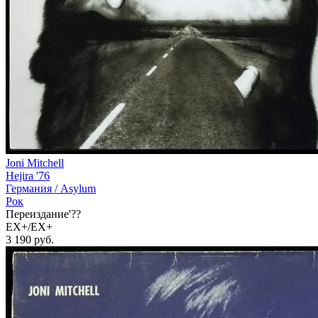
Joni Mitchell
Hejira '76
Германия /
Asylum
Рок
Переиздание'??
EX+/EX+
3 190
руб.