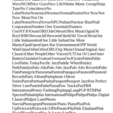
Wave
NGM
Nice Guys
Nice Life
Nikitin Music Group
Ninja
Tune
No Coincidence
No
Label
Noise
Nonesuch
Nooirax
Normal
Norton
Not Now
Not
Now Music
Not On
Label
Noton
Nova
Novus
NPG
Nubian
Nuclear Blast
Null
Corporation
Number One Essentials
Numero
Uno
NYJO
Oasis
OBE
Ode
Odeon
Offen Music
Ogun
Oh
Boy
OHR
Ohrwaschl
Ohrwurm
Okeh
Old Town
Olivia
One
Little Independent
One Little Indian
One More
Martyr
Opal
Open
Open Bar Entertainment
OPP World
Wide
Opus
Orbis
Orfeo
ORG
Org Music
Oriana
Original Jazz
Classics
Other People
Other Voices
OUT
Out Of Line
Outer
Battery
Outsider
Ovation
Overseas
Owl
Oyster
Pablo
Pablo
Live
Pablo Today
Pacific Jazz
Paddle Wheel
Paisley
Park
Paladyn
Palo Alto
Palo Alto Jazz
Palo Alto Records
Palto
Flats
Panegyric
Panorama
Panton
Papagayo
Paranoid
Paranoid
Records
Paris Album
Parlophone Odeon
Series
Parrot
Partisan
Pasha
Passport
Passport Jazz
Past Perfect
Silver Line
Pastels
Pathe
Pausa
Paw Tracks
Pax
PBR
International
Penny Farthing
Pepita
pgLang
PGP RTB
Phil
Spector
Philadelphia International
Philips
Philips
Philips Digital
Classics
Philpot Lane
Phono
Suecia
Phonogram
Phontastic
Piano Piano
Pias
Pick
Up
Pickwick
Pickwick/33
Pie
Pieater
Pilz
Pink Elephant
Pink
Floyd
Plane
Planet
Play It Again Sam
Play