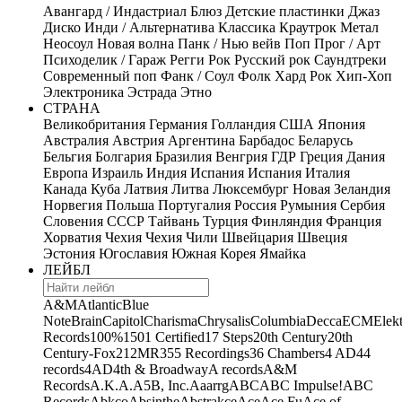
Авангард / Индастриал
Блюз
Детские пластинки
Джаз
Диско
Инди / Альтернатива
Классика
Краутрок
Метал
Неосоул
Новая волна
Панк / Нью вейв
Поп
Прог / Арт
Психоделик / Гараж
Регги
Рок
Русский рок
Саундтреки
Современный поп
Фанк / Соул
Фолк
Хард Рок
Хип-Хоп
Электроника
Эстрада
Этно
СТРАНА
Великобритания
Германия
Голландия
США
Япония
Австралия
Австрия
Аргентина
Барбадос
Беларусь
Бельгия
Болгария
Бразилия
Венгрия
ГДР
Греция
Дания
Европа
Израиль
Индия
Испания
Испания
Италия
Канада
Куба
Латвия
Литва
Люксембург
Новая Зеландия
Норвегия
Польша
Португалия
Россия
Румыния
Сербия
Словения
СССР
Тайвань
Турция
Финляндия
Франция
Хорватия
Чехия
Чехия
Чили
Швейцария
Швеция
Эстония
Югославия
Южная Корея
Ямайка
ЛЕЙБЛ
A&M
Atlantic
Blue
Note
Brain
Capitol
Charisma
Chrysalis
Columbia
Decca
ECM
Elek
Records
100%
1501 Certified
17 Steps
20th Century
20th
Century-Fox
21
2MR
355 Recordings
36 Chambers
4 AD
44
records
4AD
4th & Broadway
A records
A&M
Records
A.K.A.
A5B, Inc.
Aaarrg
ABC
ABC Impulse!
ABC
Records
Abkco
Absinthe
Abstrakce
Ace
Ace Fu
Ace of