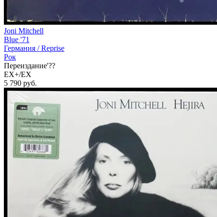
Joni Mitchell
Blue '71
Германия /
Reprise
Рок
Переиздание'??
EX+/EX
5 790
руб.