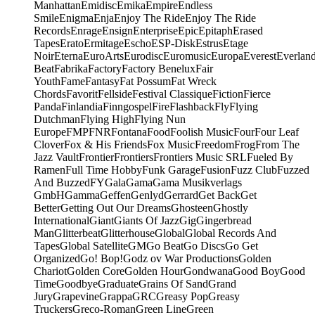
Manhattan
Emidisc
Emika
Empire
Endless
Smile
Enigma
Enja
Enjoy The Ride
Enjoy The Ride
Records
Enrage
Ensign
Enterprise
Epic
Epitaph
Erased
Tapes
Erato
Ermitage
Escho
ESP-Disk
Estrus
Etage
Noir
Eterna
EuroArts
Eurodisc
Euromusic
Europa
Everest
Everlan
Beat
Fabrika
Factory
Factory Benelux
Fair
Youth
Fame
Fantasy
Fat Possum
Fat Wreck
Chords
Favorit
Fellside
Festival Classique
Fiction
Fierce
Panda
Finlandia
Finngospel
Fire
Flashback
Fly
Flying
Dutchman
Flying High
Flying Nun
Europe
FMP
FNR
Fontana
Food
Foolish Music
Four
Four Leaf
Clover
Fox & His Friends
Fox Music
Freedom
Frog
From The
Jazz Vault
Frontier
Frontiers
Frontiers Music SRL
Fueled By
Ramen
Full Time Hobby
Funk Garage
Fusion
Fuzz Club
Fuzzed
And Buzzed
FY
Gala
Gama
Gama Musikverlags
GmbH
Gamma
Geffen
Genlyd
Gerrard
Get Back
Get
Better
Getting Out Our Dreams
Ghosteen
Ghostly
International
Giant
Giants Of Jazz
Gig
Gingerbread
Man
Glitterbeat
Glitterhouse
Global
Global Records And
Tapes
Global Satellite
GM
Go Beat
Go Discs
Go Get
Organized
Go! Bop!
Godz ov War Productions
Golden
Chariot
Golden Core
Golden Hour
Gondwana
Good Boy
Good
Time
Goodbye
Graduate
Grains Of Sand
Grand
Jury
Grapevine
Grappa
GRC
Greasy Pop
Greasy
Truckers
Greco-Roman
Green Line
Green