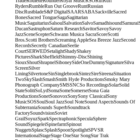
Trade
Roulette
Rounder
Royal Music
RSO
Ruf
Ruff
Ryders
Rumble
Run Out Groove
Runt
Russian
Disc
Rustblade
S&P Digital
SAAR
SABA
Sackville
Sacred
Bones
Sacred Tongue
Saga
Sagittarian
Music
Saguitarius
Salsoul
Salvation
Salvo
Samadhisound
Samurai
Ducan
Sastruphon
Saturn Research
Savitor
Savoy
Savoy
Jazz
Scene
Scepter
Schwann Musica Sacra
Score
Scotti
Bros.
Scotti Brothers
Screaming Apple
Sea Breeze Jazz
Second
Records
Secretly Canadian
Seelie
Court
SERWED
Setalight
Shady
Shakey
Pictures
Shark
Sheffield
Shimmy-Disc
Shining
Sioux
Shout
Shrapnel
Siboney
SideOneDummy
Signature
Silva
Screen
Silver
Lining
Silvertone
Sin
Singlebrook
Sintez
Sire
Sireena
Situation
Two
Sky
Slash
Smash
Smith Hyde Productions
Smoky Mary
Phonograph Company
SMS
SNC
So Recordings
Solar
Solid
State
Soliti
SoLyd
Soma
Some
Somerset
Sona Gaia
Productions
Sonet
Sonovox
Sony
Sony Classical
Sony
Music
SOS
Soul
Soul Jazz
Soul Note
Sound Aspects
Sounds Of
Subterrania
Sounds Superb
Soundtrack
Factory
Soundvision
Soviet
Grail
Soyuz
Spark
Spectraphonic
Specula
Sphere
Sound
Spiegelei
Spinefarm
Spinout
Nuggets
Splasc
Splash
Spoon
Spotlight
SPV
SR
International
Stage
Stage One
Star Song
Star Trak