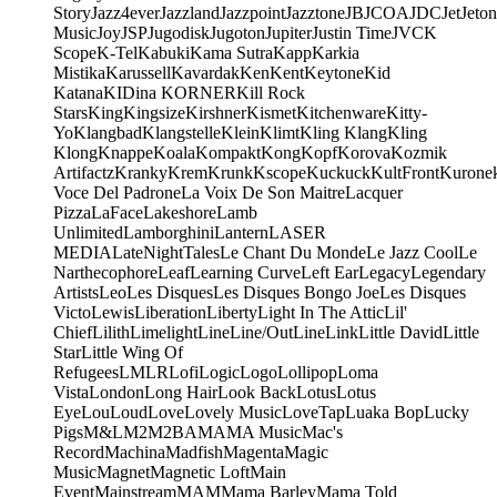
Story
Jazz4ever
Jazzland
Jazzpoint
Jazztone
JB
JCOA
JDC
Jet
Jeton
Music
Joy
JSP
Jugodisk
Jugoton
Jupiter
Justin Time
JVC
K
Scope
K-Tel
Kabuki
Kama Sutra
Kapp
Karkia
Mistika
Karussell
Kavardak
Ken
Kent
Keytone
Kid
Katana
KIDina KORNER
Kill Rock
Stars
King
Kingsize
Kirshner
Kismet
Kitchenware
Kitty-
Yo
Klangbad
Klangstelle
Klein
Klimt
Kling Klang
Kling
Klong
Knappe
Koala
Kompakt
Kong
Kopf
Korova
Kozmik
Artifactz
Kranky
Krem
Krunk
Kscope
Kuckuck
KultFront
Kurone
Voce Del Padrone
La Voix De Son Maitre
Lacquer
Pizza
LaFace
Lakeshore
Lamb
Unlimited
Lamborghini
Lantern
LASER
MEDIA
LateNightTales
Le Chant Du Monde
Le Jazz Cool
Le
Narthecophore
Leaf
Learning Curve
Left Ear
Legacy
Legendary
Artists
Leo
Les Disques
Les Disques Bongo Joe
Les Disques
Victo
Lewis
Liberation
Liberty
Light In The Attic
Lil'
Chief
Lilith
Limelight
Line
Line/OutLine
Link
Little David
Little
Star
Little Wing Of
Refugees
LMLR
Lofi
Logic
Logo
Lollipop
Loma
Vista
London
Long Hair
Look Back
Lotus
Lotus
Eye
Lou
Loud
Love
Lovely Music
LoveTap
Luaka Bop
Lucky
Pigs
M&L
M2
M2BA
MA
MA Music
Mac's
Record
Machina
Madfish
Magenta
Magic
Music
Magnet
Magnetic Loft
Main
Event
Mainstream
MAM
Mama Barley
Mama Told