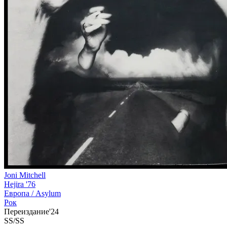
Joni Mitchell
Hejira '76
Европа /
Asylum
Рок
Переиздание'24
SS/SS