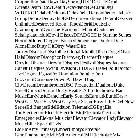
Corporation
Date
Dawn
DaySpring
DDD
De-Lite
Dead
Oceans
Death Row
Debut
Decaydance
Def Jam
Deja
Vu
DEKO
Delabel
Delmark
Delos
Delta
Demon
Demon Music
Group
Demos
Denovali
DEP
Dep International
Deram
Desaster
Unlimited
Destroyed Room Tapes
Detriti
Deutsche
Grammophon
Deutsche Harmonia Mundi
Deutscher
Schallplattenclub
Devil Discos
DFA
DGC
Die Stimme Seines
Herrn
Different
Diggers Factory
Dimensions
Dindisc
Dine
Alone
Dino
Dirty Hit
Dirty Water
Disc
Jockey
Dischord
Discipline Global Mobile
Disco Doge
Disco
Halal
Discom
Discophon
Discovery
Discreet
Disques
Dreyfus
Disques Dreyfus
Disques Festival
Disques Jacques
Canetti
Disques Swing
Division
DJ ПЛАЩ
DJM
Do It
Doctor
Jazz
Dogma Rgaza
Dol
Dominion
Domino
Don
Giovanni
Dormouse
Down At Dawn
Drag
City
Dream
Dreambrother
DSC Production
Dualtone
Duke
Street
Dureco
Durium
Dusty Beats
E A Production
Ear
Ear
Music
Ear-Music
Earache
Early Sounds
Earmark
Earth
East /
West
East West
EastWest
Easy Eye Sound
Easy Life
ECM New
Series
Ed Banger
Edel
Edition Telemark
EG
Egg
Ela
Ton
Electrecord
Electric
Electric Bird
Electrola
Electronic
Emergencies
Elektra Musician
Elevator
Elevator Lady
Elevator
Music
Elite Special
Elvis
Ltd
EmArcy
Embassy
Ember
Embryo
Emerald
Gem
Emergency
EMI
EMI America
EMI Electrola
EMI-