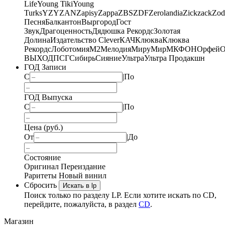
Life
Young Tiki
Young
Turks
YZY
ZAN
Zapisy
Zappa
ZBS
ZDF
Zerolandia
Zickzack
Zod
Песня
Балкантон
Выргород
Гост
Звук
Драгоценность
Дядюшка Рекордс
Золотая
Долина
Издательство Clever
КАЧ
Клюква
Клюква
Рекордс
Лоботомия
М2
Мелодия
МируМир
МКФОН
Орфей
О
ВЫХОД
ПСГ
Сибирь
Сияние
Ультра
Ультра Продакшн
ГОД Записи
С
|
По
ГОД Выпуска
С
|
По
Цена (руб.)
От
|
До
Состояние
Оригинал
Переиздание
Раритеты
Новый винил
Сбросить
Искать в lp
Поиск только по разделу LP. Если хотите искать по CD,
перейдите, пожалуйста, в раздел
CD
.
Магазин