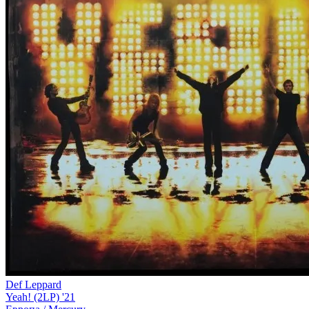
Def Leppard
Yeah! (2LP) '21