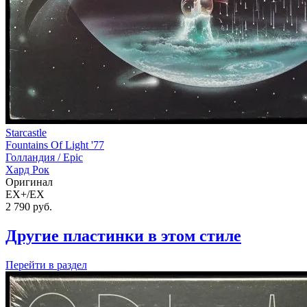
Starcastle
Fountains Of Light '77
Голландия /
Epic
Хард Рок
Оригинал
EX+/EX
2 790
руб.
Другие пластинки в этом стиле
Перейти
в раздел