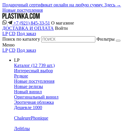
Подарочный сертификат онлайн на любую сумму. Здесь →
Новые поступления
+7 (921) 845-33-51
О магазине
ДОСТАВКА И ОПЛАТА
Войти
LP
CD
Под заказ
Поиск по каталогу
Фильтры
Меню
LP
CD
Под заказ
LP
Каталог (12 739 шт.)
Интересный выбор
Редкие
Новые поступления
Новые релизы
Новый винил
Оригинальный винил
Эротичная обложка
Дешевле 1000
ChaleurePhonique
Лейблы