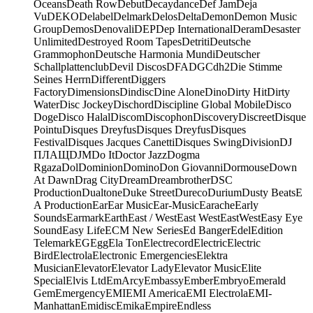
Oceans
Death Row
Debut
Decaydance
Def Jam
Deja
Vu
DEKO
Delabel
Delmark
Delos
Delta
Demon
Demon Music
Group
Demos
Denovali
DEP
Dep International
Deram
Desaster
Unlimited
Destroyed Room Tapes
Detriti
Deutsche
Grammophon
Deutsche Harmonia Mundi
Deutscher
Schallplattenclub
Devil Discos
DFA
DGC
dh2
Die Stimme
Seines Herrn
Different
Diggers
Factory
Dimensions
Dindisc
Dine Alone
Dino
Dirty Hit
Dirty
Water
Disc Jockey
Dischord
Discipline Global Mobile
Disco
Doge
Disco Halal
Discom
Discophon
Discovery
Discreet
Disque
Pointu
Disques Dreyfus
Disques Dreyfus
Disques
Festival
Disques Jacques Canetti
Disques Swing
Division
DJ
ПЛАЩ
DJM
Do It
Doctor Jazz
Dogma
Rgaza
Dol
Dominion
Domino
Don Giovanni
Dormouse
Down
At Dawn
Drag City
Dream
Dreambrother
DSC
Production
Dualtone
Duke Street
Dureco
Durium
Dusty Beats
E
A Production
Ear
Ear Music
Ear-Music
Earache
Early
Sounds
Earmark
Earth
East / West
East West
EastWest
Easy Eye
Sound
Easy Life
ECM New Series
Ed Banger
Edel
Edition
Telemark
EG
Egg
Ela Ton
Electrecord
Electric
Electric
Bird
Electrola
Electronic Emergencies
Elektra
Musician
Elevator
Elevator Lady
Elevator Music
Elite
Special
Elvis Ltd
EmArcy
Embassy
Ember
Embryo
Emerald
Gem
Emergency
EMI
EMI America
EMI Electrola
EMI-
Manhattan
Emidisc
Emika
Empire
Endless