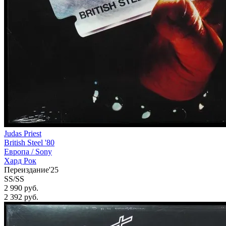
Judas Priest
British Steel '80
Европа /
Sony
Хард Рок
Переиздание'25
SS/SS
2 990 руб.
2 392
руб.