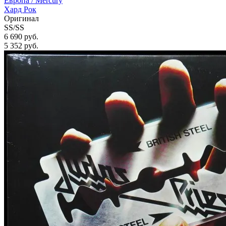
Европа /
Mercury
Хард Рок
Оригинал
SS/SS
6 690 руб.
5 352
руб.