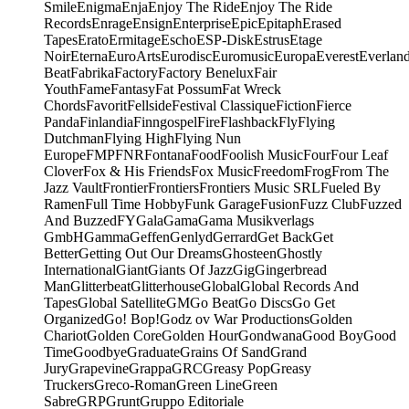
Smile
Enigma
Enja
Enjoy The Ride
Enjoy The Ride
Records
Enrage
Ensign
Enterprise
Epic
Epitaph
Erased
Tapes
Erato
Ermitage
Escho
ESP-Disk
Estrus
Etage
Noir
Eterna
EuroArts
Eurodisc
Euromusic
Europa
Everest
Everlan
Beat
Fabrika
Factory
Factory Benelux
Fair
Youth
Fame
Fantasy
Fat Possum
Fat Wreck
Chords
Favorit
Fellside
Festival Classique
Fiction
Fierce
Panda
Finlandia
Finngospel
Fire
Flashback
Fly
Flying
Dutchman
Flying High
Flying Nun
Europe
FMP
FNR
Fontana
Food
Foolish Music
Four
Four Leaf
Clover
Fox & His Friends
Fox Music
Freedom
Frog
From The
Jazz Vault
Frontier
Frontiers
Frontiers Music SRL
Fueled By
Ramen
Full Time Hobby
Funk Garage
Fusion
Fuzz Club
Fuzzed
And Buzzed
FY
Gala
Gama
Gama Musikverlags
GmbH
Gamma
Geffen
Genlyd
Gerrard
Get Back
Get
Better
Getting Out Our Dreams
Ghosteen
Ghostly
International
Giant
Giants Of Jazz
Gig
Gingerbread
Man
Glitterbeat
Glitterhouse
Global
Global Records And
Tapes
Global Satellite
GM
Go Beat
Go Discs
Go Get
Organized
Go! Bop!
Godz ov War Productions
Golden
Chariot
Golden Core
Golden Hour
Gondwana
Good Boy
Good
Time
Goodbye
Graduate
Grains Of Sand
Grand
Jury
Grapevine
Grappa
GRC
Greasy Pop
Greasy
Truckers
Greco-Roman
Green Line
Green
Sabre
GRP
Grunt
Gruppo Editoriale