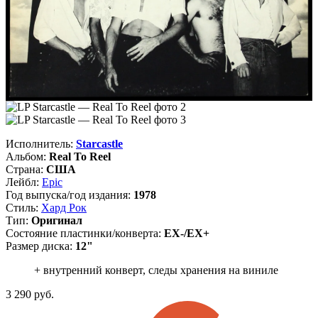
Исполнитель:
Starcastle
Альбом:
Real To Reel
Страна:
США
Лейбл:
Epic
Год выпуска/год издания:
1978
Стиль:
Хард Рок
Тип:
Оригинал
Состояние пластинки/конверта:
EX-/EX+
Размер диска:
12"
+ внутренний конверт, следы хранения на виниле
3 290
руб.