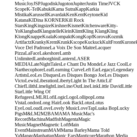
Music
Joy
JSP
Jugodisk
Jugoton
Jupiter
Justin Time
JVC
K
Scope
K-Tel
Kabuki
Kama Sutra
Kapp
Karkia
Mistika
Karussell
Kavardak
Ken
Kent
Keytone
Kid
Katana
KIDina KORNER
Kill Rock
Stars
King
Kingsize
Kirshner
Kismet
Kitchenware
Kitty-
Yo
Klangbad
Klangstelle
Klein
Klimt
Kling Klang
Kling
Klong
Knappe
Koala
Kompakt
Kong
Kopf
Korova
Kozmik
Artifactz
Kranky
Krem
Krunk
Kscope
Kuckuck
KultFront
Kurone
Voce Del Padrone
La Voix De Son Maitre
Lacquer
Pizza
LaFace
Lakeshore
Lamb
Unlimited
Lamborghini
Lantern
LASER
MEDIA
LateNightTales
Le Chant Du Monde
Le Jazz Cool
Le
Narthecophore
Leaf
Learning Curve
Left Ear
Legacy
Legendary
Artists
Leo
Les Disques
Les Disques Bongo Joe
Les Disques
Victo
Lewis
Liberation
Liberty
Light In The Attic
Lil'
Chief
Lilith
Limelight
Line
Line/OutLine
Link
Little David
Little
Star
Little Wing Of
Refugees
LMLR
Lofi
Logic
Logo
Lollipop
Loma
Vista
London
Long Hair
Look Back
Lotus
Lotus
Eye
Lou
Loud
Love
Lovely Music
LoveTap
Luaka Bop
Lucky
Pigs
M&L
M2
M2BA
MA
MA Music
Mac's
Record
Machina
Madfish
Magenta
Magic
Music
Magnet
Magnetic Loft
Main
Event
Mainstream
MAM
Mama Barley
Mama Told
Ya
Mango
Manhattan
Manic Ears
Manticore
Marathon Media