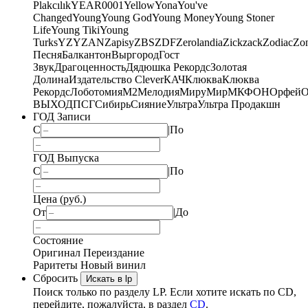
Plakcılık
YEAR0001
Yellow
Yona
You've
Changed
Young
Young God
Young Money
Young Stoner
Life
Young Tiki
Young
Turks
YZY
ZAN
Zapisy
ZBS
ZDF
Zerolandia
Zickzack
Zodiac
Zo
Песня
Балкантон
Выргород
Гост
Звук
Драгоценность
Дядюшка Рекордс
Золотая
Долина
Издательство Clever
КАЧ
Клюква
Клюква
Рекордс
Лоботомия
М2
Мелодия
МируМир
МКФОН
Орфей
О
ВЫХОД
ПСГ
Сибирь
Сияние
Ультра
Ультра Продакшн
ГОД Записи
С
|
По
ГОД Выпуска
С
|
По
Цена (руб.)
От
|
До
Состояние
Оригинал
Переиздание
Раритеты
Новый винил
Сбросить
Искать в lp
Поиск только по разделу LP. Если хотите искать по CD,
перейдите, пожалуйста, в раздел
CD
.