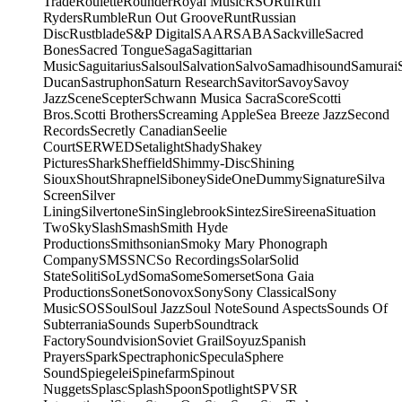
Trade
Roulette
Rounder
Royal Music
RSO
Ruf
Ruff
Ryders
Rumble
Run Out Groove
Runt
Russian
Disc
Rustblade
S&P Digital
SAAR
SABA
Sackville
Sacred
Bones
Sacred Tongue
Saga
Sagittarian
Music
Saguitarius
Salsoul
Salvation
Salvo
Samadhisound
Samurai
Ducan
Sastruphon
Saturn Research
Savitor
Savoy
Savoy
Jazz
Scene
Scepter
Schwann Musica Sacra
Score
Scotti
Bros.
Scotti Brothers
Screaming Apple
Sea Breeze Jazz
Second
Records
Secretly Canadian
Seelie
Court
SERWED
Setalight
Shady
Shakey
Pictures
Shark
Sheffield
Shimmy-Disc
Shining
Sioux
Shout
Shrapnel
Siboney
SideOneDummy
Signature
Silva
Screen
Silver
Lining
Silvertone
Sin
Singlebrook
Sintez
Sire
Sireena
Situation
Two
Sky
Slash
Smash
Smith Hyde
Productions
Smithsonian
Smoky Mary Phonograph
Company
SMS
SNC
So Recordings
Solar
Solid
State
Soliti
SoLyd
Soma
Some
Somerset
Sona Gaia
Productions
Sonet
Sonovox
Sony
Sony Classical
Sony
Music
SOS
Soul
Soul Jazz
Soul Note
Sound Aspects
Sounds Of
Subterrania
Sounds Superb
Soundtrack
Factory
Soundvision
Soviet Grail
Soyuz
Spanish
Prayers
Spark
Spectraphonic
Specula
Sphere
Sound
Spiegelei
Spinefarm
Spinout
Nuggets
Splasc
Splash
Spoon
Spotlight
SPV
SR