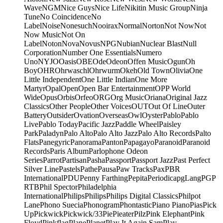
Wave
NGM
Nice Guys
Nice Life
Nikitin Music Group
Ninja
Tune
No Coincidence
No
Label
Noise
Nonesuch
Nooirax
Normal
Norton
Not Now
Not
Now Music
Not On
Label
Noton
Nova
Novus
NPG
Nubian
Nuclear Blast
Null
Corporation
Number One Essentials
Numero
Uno
NYJO
Oasis
OBE
Ode
Odeon
Offen Music
Ogun
Oh
Boy
OHR
Ohrwaschl
Ohrwurm
Okeh
Old Town
Olivia
One
Little Independent
One Little Indian
One More
Martyr
Opal
Open
Open Bar Entertainment
OPP World
Wide
Opus
Orbis
Orfeo
ORG
Org Music
Oriana
Original Jazz
Classics
Other People
Other Voices
OUT
Out Of Line
Outer
Battery
Outsider
Ovation
Overseas
Owl
Oyster
Pablo
Pablo
Live
Pablo Today
Pacific Jazz
Paddle Wheel
Paisley
Park
Paladyn
Palo Alto
Palo Alto Jazz
Palo Alto Records
Palto
Flats
Panegyric
Panorama
Panton
Papagayo
Paranoid
Paranoid
Records
Paris Album
Parlophone Odeon
Series
Parrot
Partisan
Pasha
Passport
Passport Jazz
Past Perfect
Silver Line
Pastels
Pathe
Pausa
Paw Tracks
Pax
PBR
International
PDU
Penny Farthing
Pepita
Periodica
pgLang
PGP
RTB
Phil Spector
Philadelphia
International
Philips
Philips
Philips Digital Classics
Philpot
Lane
Phono Suecia
Phonogram
Phontastic
Piano Piano
Pias
Pick
Up
Pickwick
Pickwick/33
Pie
Pieater
Pilz
Pink Elephant
Pink
Floyd
Pinkflag
Plane
Planet
Play It Again Sam
Play