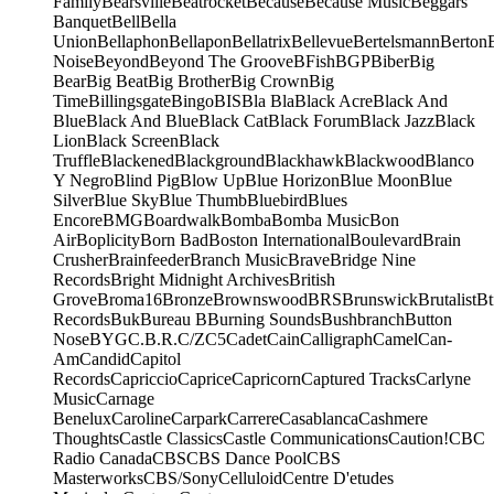
Family
Bearsville
Beatrocket
Because
Because Music
Beggars
Banquet
Bell
Bella
Union
Bellaphon
Bellapon
Bellatrix
Bellevue
Bertelsmann
Berton
Noise
Beyond
Beyond The Groove
BFish
BGP
Biber
Big
Bear
Big Beat
Big Brother
Big Crown
Big
Time
Billingsgate
Bingo
BIS
Bla Bla
Black Acre
Black And
Blue
Black And Blue
Black Cat
Black Forum
Black Jazz
Black
Lion
Black Screen
Black
Truffle
Blackened
Blackground
Blackhawk
Blackwood
Blanco
Y Negro
Blind Pig
Blow Up
Blue Horizon
Blue Moon
Blue
Silver
Blue Sky
Blue Thumb
Bluebird
Blues
Encore
BMG
Boardwalk
Bomba
Bomba Music
Bon
Air
Boplicity
Born Bad
Boston International
Boulevard
Brain
Crusher
Brainfeeder
Branch Music
Brave
Bridge Nine
Records
Bright Midnight Archives
British
Grove
Broma16
Bronze
Brownswood
BRS
Brunswick
Brutalist
Bt
Records
Buk
Bureau B
Burning Sounds
Bushbranch
Button
Nose
BYG
C.B.R.
C/Z
C5
Cadet
Cain
Calligraph
Camel
Can-
Am
Candid
Capitol
Records
Capriccio
Caprice
Capricorn
Captured Tracks
Carlyne
Music
Carnage
Benelux
Caroline
Carpark
Carrere
Casablanca
Cashmere
Thoughts
Castle Classics
Castle Communications
Caution!
CBC
Radio Canada
CBS
CBS Dance Pool
CBS
Masterworks
CBS/Sony
Celluloid
Centre D'etudes