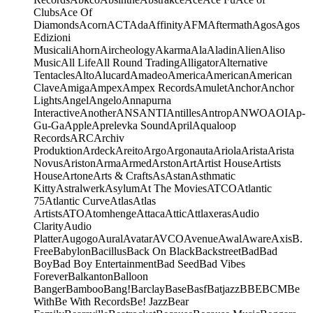
Clubs
Ace Of
Diamonds
Acorn
ACT
Ada
Affinity
AFM
Aftermath
Agos
Agos
Edizioni
Musicali
Ahorn
Aircheology
Akarma
Ala
Aladin
Alien
Aliso
Music
All Life
All Round Trading
Alligator
Alternative
Tentacles
Alto
Alucard
Amadeo
America
American
American
Clave
Amiga
Ampex
Ampex Records
Amulet
Anchor
Anchor
Lights
Angel
Angelo
Annapurna
Interactive
Another
ANS
ANTI
Antilles
Antrop
ANWO
AOI
Ap-
Gu-Ga
Apple
Aprelevka Sound
April
Aqualoop
Records
ARC
Archiv
Produktion
Ardeck
Areito
Argo
Argonauta
Ariola
Arista
Arista
Novus
Ariston
Arma
Armed
Arston
Art
Artist House
Artists
House
Artone
Arts & Crafts
As
Astan
Asthmatic
Kitty
Astralwerk
Asylum
At The Movies
ATCO
Atlantic
75
Atlantic Curve
Atlas
Atlas
Artists
ATO
Atomhenge
Attaca
Attic
Attlaxeras
Audio
Clarity
Audio
Platter
Augogo
Aural
Avatar
AVCO
Avenue
Awal
Aware
Axis
B.
Free
Babylon
Bacillus
Back On Black
Backstreet
Bad
Bad
Boy
Bad Boy Entertainment
Bad Seed
Bad Vibes
Forever
Balkanton
Balloon
Banger
Bamboo
Bang!
Barclay
Base
Basf
Batjazz
BBE
BCM
Be
With
Be With Records
Be! Jazz
Bear