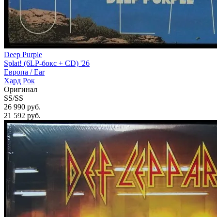
Deep Purple
Splat! (6LP-бокс + CD) '26
Европа /
Ear
Хард Рок
Оригинал
SS/SS
26 990 руб.
21 592
руб.