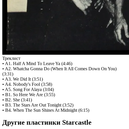
Треклист
• A1. Half A Mind To Leave Ya (4:46)
• A2. Whatcha Gonna Do (When It All Comes Down On You)
(3:31)
• A3. We Did It (3:51)
• A4. Nobody's Fool (3:58)
• A5. Song For Alaya (3:04)
• B1. So Here We Are (3:55)
• B2. She (3:41)
• B3. The Stars Are Out Tonight (3:52)
• B4. When The Sun Shines At Midnight (6:15)
Другие пластинки Starcastle