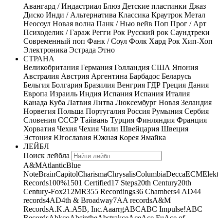
Авангард / Индастриал
Блюз
Детские пластинки
Джаз
Диско
Инди / Альтернатива
Классика
Краутрок
Метал
Неосоул
Новая волна
Панк / Нью вейв
Поп
Прог / Арт
Психоделик / Гараж
Регги
Рок
Русский рок
Саундтреки
Современный поп
Фанк / Соул
Фолк
Хард Рок
Хип-Хоп
Электроника
Эстрада
Этно
СТРАНА
Великобритания
Германия
Голландия
США
Япония
Австралия
Австрия
Аргентина
Барбадос
Беларусь
Бельгия
Болгария
Бразилия
Венгрия
ГДР
Греция
Дания
Европа
Израиль
Индия
Испания
Испания
Италия
Канада
Куба
Латвия
Литва
Люксембург
Новая Зеландия
Норвегия
Польша
Португалия
Россия
Румыния
Сербия
Словения
СССР
Тайвань
Турция
Финляндия
Франция
Хорватия
Чехия
Чехия
Чили
Швейцария
Швеция
Эстония
Югославия
Южная Корея
Ямайка
ЛЕЙБЛ
Поиск лейбла
A&M
Atlantic
Blue
Note
Brain
Capitol
Charisma
Chrysalis
Columbia
Decca
ECM
Elek
Records
100%
1501 Certified
17 Steps
20th Century
20th
Century-Fox
21
2MR
355 Recordings
36 Chambers
4 AD
44
records
4AD
4th & Broadway
7A
A records
A&M
Records
A.K.A.
A5B, Inc.
Aaarrg
ABC
ABC Impulse!
ABC
Records
Abkco
Absinthe
Abstrakce
Ace
Ace Fu
Ace of