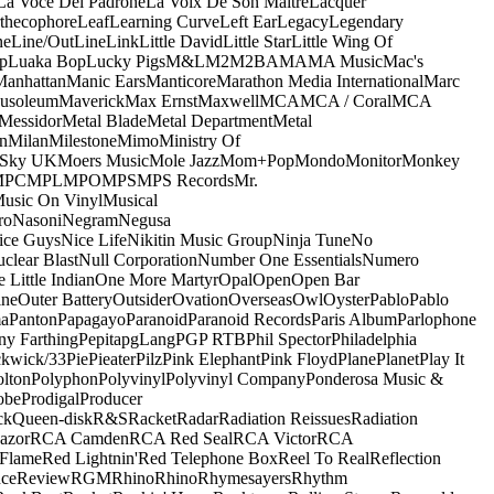
La Voce Del Padrone
La Voix De Son Maitre
Lacquer
thecophore
Leaf
Learning Curve
Left Ear
Legacy
Legendary
ne
Line/OutLine
Link
Little David
Little Star
Little Wing Of
p
Luaka Bop
Lucky Pigs
M&L
M2
M2BA
MA
MA Music
Mac's
Manhattan
Manic Ears
Manticore
Marathon Media International
Marc
usoleum
Maverick
Max Ernst
Maxwell
MCA
MCA / Coral
MCA
Messidor
Metal Blade
Metal Department
Metal
n
Milan
Milestone
Mimo
Ministry Of
 Sky UK
Moers Music
Mole Jazz
Mom+Pop
Mondo
Monitor
Monkey
MPC
MPL
MPO
MPS
MPS Records
Mr.
usic On Vinyl
Musical
ro
Nasoni
Negram
Negusa
ice Guys
Nice Life
Nikitin Music Group
Ninja Tune
No
clear Blast
Null Corporation
Number One Essentials
Numero
 Little Indian
One More Martyr
Opal
Open
Open Bar
ine
Outer Battery
Outsider
Ovation
Overseas
Owl
Oyster
Pablo
Pablo
ma
Panton
Papagayo
Paranoid
Paranoid Records
Paris Album
Parlophone
ny Farthing
Pepita
pgLang
PGP RTB
Phil Spector
Philadelphia
ckwick/33
Pie
Pieater
Pilz
Pink Elephant
Pink Floyd
Plane
Planet
Play It
olton
Polyphon
Polyvinyl
Polyvinyl Company
Ponderosa Music &
obe
Prodigal
Producer
ck
Queen-disk
R&S
Racket
Radar
Radiation Reissues
Radiation
azor
RCA Camden
RCA Red Seal
RCA Victor
RCA
Flame
Red Lightnin'
Red Telephone Box
Reel To Real
Reflection
ce
Review
RGM
Rhino
Rhino
Rhymesayers
Rhythm