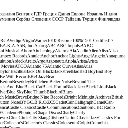
разилия
Венгрия
ГДР
Греция
Дания
Европа
Израиль
Индия
умыния
Сербия
Словения
СССР
Тайвань
Турция
Финляндия
e
RCA
Vertigo
Virgin
Warner
10
10 Records
100%
1501 Certified
17
ds
A.K.A.
A5B, Inc.
Aaarrg
ABC
ABC Impulse!
ABC
ni Musicali
Ahorn
Aircheology
Akarma
Ala
Aladin
Alien
Aliso
Aliso
mpex Records
Amulet
Anchor
Anchor Lights
Angel
Angelo
Annapurna
uktion
Ardeck
Areito
Argo
Argonauta
Ariola
Arista
Arista
 Movies
ATCO
Atlantic 75
Atlantic Curve
Atlas
Atlas
bylon
Bacillus
Back On Black
Backstreet
Bad
Bad Boy
Bad Boy
Be With Records
Be! Jazz
Bear
Berton
Beserkley
Bethlehem
Better Noise
Beyond The
ack And Blue
Black Cat
Black Forum
Black Jazz
Black Lion
Black
lver
Blue Sky
Blue Thumb
Bluebird
Blues
ch Music
Brave
Bridge Nine Records
Bright Midnight Archives
British
utton Nose
BYG
C.B.R.
C/Z
C5
Cadet
Cain
Calligraph
Camel
Can-
anca
Castle Classics
Castle Communications
Caution!
CBC Radio
E
ChaleurePhonique
Chapa Discos
Charly
Charly
nevox
Circa
Circle
City Slang
Cityboy
Clarion
Classic Jazz
Classics For
er
Collector's
Collector's Classics
Colosseum
Colpix
Columbia
orde
Congo