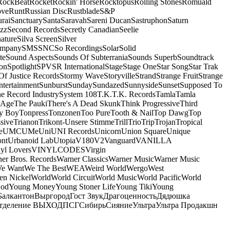
RockBeat
Rocket
Rockin' Horse
Rocktopus
Rolling Stones
Romuald
ove
Runt
Russian Disc
Rustblade
S&P
rai
Sanctuary
Santa
Saravah
Sareni Ducan
Sastruphon
Saturn
azz
Second Records
Secretly Canadian
Seelie
ature
Silva Screen
Silver
ompany
SMS
SNC
So Recordings
Solar
Solid
te
Sound Aspects
Sounds Of Subterrania
Sounds Superb
Soundtrack
on
Spotlight
SPV
SR International
Stage
Stage One
Star Song
Star Trak
Of Justice Records
Stormy Wave
Storyville
Strand
Strange Fruit
Strange
tertainment
Sunburst
Sunday
Sundazed
Sunnyside
Sunset
Supposed To
e Record Industry
System 108
T.K.
T.K. Records
Tamla
Tamla
 Age
The Pauki
There's A Dead Skunk
Think Progressive
Third
y Boy
Tonpress
Tonzonen
Too Pure
Tooth & Nail
Top Dawg
Top
sive
Trianon
Trikont-Unsere Stimme
Trill
Trio
Trip
Trojan
Tropical
e
UMC
UMe
Uni
UNI Records
Unicorn
Union Square
Unique
ont
Urbanoid Lab
Utopia
V180
V2
Vanguard
VANILLA
yl Lovers
VINYLCODES
Virgin
er Bros. Records
Warner Classics
Warner Music
Warner Music
We Want
We The Best
WEA
Weird World
Wergo
West
n Nickel
World
World Circuit
World Music
World Pacific
World
God
Young Money
Young Stoner Life
Young Tiki
Young
Балкантон
Выргород
Гост Звук
Драгоценность
Дядюшка
тделение ВЫХОД
ПСГ
Сибирь
Сияние
Ультра
Ультра Продакшн