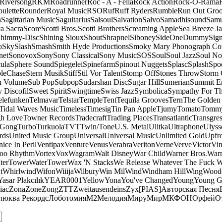
Riversong
RKM
Roadrunner
Roc - A - Fella
Rock Action
Rock-O-Rama
ulette
Rounder
Royal Music
RSO
Ruf
Ruff Ryders
Rumble
Run Out Gro
a
Sagittarian Music
Saguitarius
Salsoul
Salvation
Salvo
Samadhisound
Samu
a Sacra
Score
Scotti Bros.
Scotti Brothers
Screaming Apple
Sea Breeze J
himmy-Disc
Shining Sioux
Shout
Shrapnel
Siboney
SideOneDummy
Sign
o
Sky
Slash
Smash
Smith Hyde Productions
Smoky Mary Phonograph C
net
Sonovox
Sony
Sony Classical
Sony Music
SOS
Soul
Soul Jazz
Soul No
ula
Sphere Sound
Spiegelei
Spinefarm
Spinout Nuggets
Splasc
Splash
Spo
pleChase
Stern Musik
Stiff
Stil Vor Talent
Stomp Off
Stones Throw
Storm 
n Volume
Sub Pop
Subpop
Sudarshan Disc
Sugar Hill
Sumerian
Summit En
 Discofil
Sweet Spirit
Swingtime
Swiss Jazz
Symbolica
Sympathy For Th
elefunken
Telmavar
Telstar
Temple
Tent
Tequila Grooves
Tern
The Golden
Tidal Waves Music
Timeless
Timesig
Tin Pan Apple
Tjumy
Tomato
Tomm
h Love
Towner Records
Tradecraft
Trading Places
Transatlantic
Transgres
 Gong
Turbo
Turkuola
TVT
Twin/Tone
U.S. Metal
Ulitka
Ultraphone
Ulyss
rds
United Music Group
Universal
Universal Music
Unlimited Gold
Upfr
ice In Peril
Ventipax
Venture
Venus
Verabra
Veriton
Verne
Verve
Victor
Vin
oo Rhythm
Vortex
Vox
Wagram
Walt Disney
War Child
Warner Bros.
Warn
terTower
WaterTower
Wax 'N Stacks
We Release Whatever The Fuck 
t
Whirlwind
Wifon
Wiiija
Wilbury
Win Mil
Wind
Windham Hill
Wing
Woode
Yasar Plakcılık
YEAR0001
Yellow
Yona
You've Changed
Young
Young 
iac
Zona
Zone
Zong
ZTT
Zweitausendeins
Zyx
[PIAS]
Авторская Песня
люква Рекордс
Лоботомия
М2
Мелодия
МируМир
МКФОН
Орфей
О