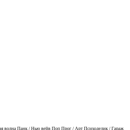
ая волна
Панк / Нью вейв
Поп
Прог / Арт
Психоделик / Гараж