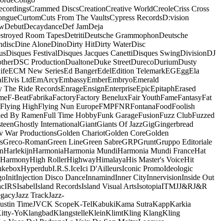
ecordings
Crammed Discs
Creation
Creative World
Creole
Criss Cross
ongue
Curtom
Cuts From The Vaults
Cypress Records
D:vision
ow
Debut
Decaydance
Def Jam
Deja
stroyed Room Tapes
Detriti
Deutsche Grammophon
Deutsche
ndisc
Dine Alone
Dino
Dirty Hit
Dirty Water
Disc
us
Disques Festival
Disques Jacques Canetti
Disques Swing
Division
DJ
ther
DSC Production
Dualtone
Duke Street
Dureco
Durium
Dusty
ife
ECM New Series
Ed Banger
Edel
Edition Telemark
EG
Egg
Ela
al
Elvis Ltd
EmArcy
Embassy
Ember
Embryo
Emerald
y The Ride Records
Enrage
Ensign
Enterprise
Epic
Epitaph
Erased
me
F-Beat
Fabrika
Factory
Factory Benelux
Fair Youth
Fame
Fantasy
Fat
Flying High
Flying Nun Europe
FMP
FNR
Fontana
Food
Foolish
led By Ramen
Full Time Hobby
Funk Garage
Fusion
Fuzz Club
Fuzzed
teen
Ghostly International
Giant
Giants Of Jazz
Gig
Gingerbread
v War Productions
Golden Chariot
Golden Core
Golden
s
Greco-Roman
Green Line
Green Sabre
GRP
Grunt
Gruppo Editoriale
n
Harlekijn
Harmonia
Harmonia Mundi
Harmonia Mundi France
Hat
 Harmony
High Roller
Highway
Himalaya
His Master's Voice
Hit
ukebox
Hyperdub
I.R.S.
Ice
Ici D'Ailleurs
Iconic Promo
Ideologic
go
Init
Injection Disco Dance
Innamind
Inner City
Innervision
Inside Out
ac
IRS
Isabel
Island Records
Island Visual Arts
Isotopia
ITM
J
J&R
J&R
egacy
Jazz Track
Jazz-
Justin Time
JVC
K Scope
K-Tel
Kabuki
Kama Sutra
Kapp
Karkia
itty-Yo
Klangbad
Klangstelle
Klein
Klimt
Kling Klang
Kling