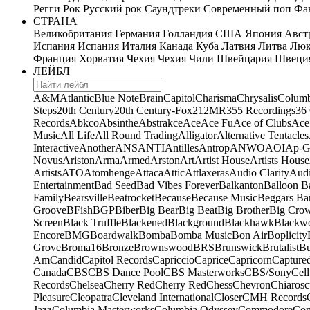
Регги
Рок
Русский рок
Саундтреки
Современный поп
Фан
СТРАНА
Великобритания
Германия
Голландия
США
Япония
Авст
Испания
Испания
Италия
Канада
Куба
Латвия
Литва
Люк
Франция
Хорватия
Чехия
Чехия
Чили
Швейцария
Швеци
ЛЕЙБЛ
A&M
Atlantic
Blue Note
Brain
Capitol
Charisma
Chrysalis
Columb
Steps
20th Century
20th Century-Fox
21
2MR
355 Recordings
36
Records
Abkco
Absinthe
Abstrakce
Ace
Ace Fu
Ace of Clubs
Ace
Music
All Life
All Round Trading
Alligator
Alternative Tentacles
Interactive
Another
ANS
ANTI
Antilles
Antrop
ANWO
AOI
Ap-G
Novus
Ariston
Arma
Armed
Arston
Art
Artist House
Artists House
Artists
ATO
Atomhenge
Attaca
Attic
Attlaxeras
Audio Clarity
Audi
Entertainment
Bad Seed
Bad Vibes Forever
Balkanton
Balloon B
Family
Bearsville
Beatrocket
Because
Because Music
Beggars Ba
Groove
BFish
BGP
Biber
Big Bear
Big Beat
Big Brother
Big Cro
Screen
Black Truffle
Blackened
Blackground
Blackhawk
Blackw
Encore
BMG
Boardwalk
Bomba
Bomba Music
Bon Air
Boplicity
Grove
Broma16
Bronze
Brownswood
BRS
Brunswick
Brutalist
B
Am
Candid
Capitol Records
Capriccio
Caprice
Capricorn
Capture
Canada
CBS
CBS Dance Pool
CBS Masterworks
CBS/Sony
Cell
Records
Chelsea
Cherry Red
Cherry Red
Chess
Chevron
Chiarosc
Pleasure
Cleopatra
Cleveland International
Closer
CMH Records
Jazz
Columbia Masterworks
Columbia Odyssey
Commodore
Com