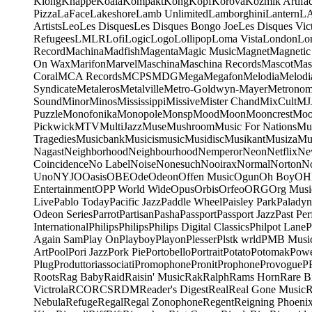
Klong
Knappe
Koala
Kompakt
Kong
Kopf
Korova
Kozmik Artifac
Pizza
LaFace
Lakeshore
Lamb Unlimited
Lamborghini
Lantern
L
Artists
Leo
Les Disques
Les Disques Bongo Joe
Les Disques Vic
Refugees
LMLR
Lofi
Logic
Logo
Lollipop
Loma Vista
London
Lo
Record
Machina
Madfish
Magenta
Magic Music
Magnet
Magnetic
On Wax
Marifon
Marvel
Maschina
Maschina Records
Mascot
Mas
Coral
MCA Records
MCPS
MDG
Mega
Megafon
Melodia
Melodi
Syndicate
Metaleros
Metalville
Metro-Goldwyn-Mayer
Metrono
Sound
Minor
Minos
Mississippi
Missive
Mister Chand
MixCult
MJ
Puzzle
Monofonika
Monopole
Monsp
Mood
Moon
Mooncrest
Moo
Pickwick
MTV
MultiJazz
Muse
Mushroom
Music For Nations
Mus
Tragedies
Musicbank
Musicismusic
Musidisc
Musikant
Musiza
Mu
Nagast
Neighborhood
Neighbourhood
Nemperor
Neon
Netflix
Ne
Coincidence
No Label
Noise
Nonesuch
Nooirax
Normal
Norton
N
Uno
NYJO
Oasis
OBE
Ode
Odeon
Offen Music
Ogun
Oh Boy
OH
Entertainment
OPP World Wide
Opus
Orbis
Orfeo
ORG
Org Musi
Live
Pablo Today
Pacific Jazz
Paddle Wheel
Paisley Park
Paladyn
Odeon Series
Parrot
Partisan
Pasha
Passport
Passport Jazz
Past Per
International
Philips
Philips
Philips Digital Classics
Philpot Lane
P
Again Sam
Play On
Playboy
Playon
Plesser
Plstk wrld
PMB Musi
Art
Pool
Pori Jazz
Pork Pie
Portobello
Portrait
Potato
Potomak
Powe
Plug
Produttoriassociati
Promophone
Pronit
Prophone
Provogue
P
Roots
Rag Baby
Raid
Raisin' Music
Rak
Ralph
Rams Horn
Rare B
Victrola
RCO
RCS
RDM
Reader's Digest
Real
Real Gone Music
R
Nebula
Refuge
Regal
Regal Zonophone
Regent
Reigning Phoeni