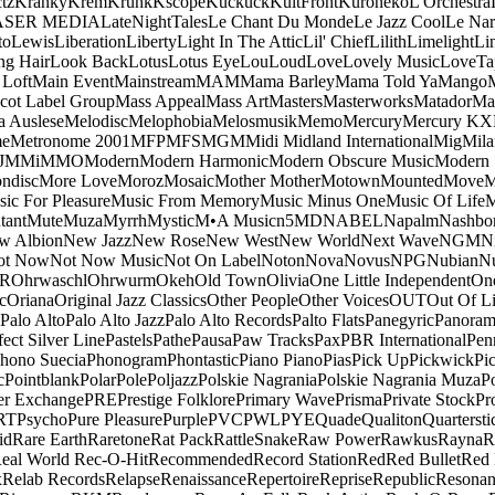
tz
Kranky
Krem
Krunk
Kscope
Kuckuck
KultFront
Kuroneko
L'Orchestra
ASER MEDIA
LateNightTales
Le Chant Du Monde
Le Jazz Cool
Le Nar
to
Lewis
Liberation
Liberty
Light In The Attic
Lil' Chief
Lilith
Limelight
Li
ng Hair
Look Back
Lotus
Lotus Eye
Lou
Loud
Love
Lovely Music
LoveTa
 Loft
Main Event
Mainstream
MAM
Mama Barley
Mama Told Ya
Mango
cot Label Group
Mass Appeal
Mass Art
Masters
Masterworks
Matador
Ma
a Auslese
Melodisc
Melophobia
Melosmusik
Memo
Mercury
Mercury KX
me
Metronome 2001
MFP
MFS
MGM
Midi
Midland International
Mig
Mila
J
MMi
MMO
Modern
Modern Harmonic
Modern Obscure Music
Modern
ndisc
More Love
Moroz
Mosaic
Mother Mother
Motown
Mounted
Move
ic For Pleasure
Music From Memory
Music Minus One
Music Of Life
M
tant
Mute
Muza
Myrrh
Mystic
M•A Music
n5MD
NABEL
Napalm
Nashbo
w Albion
New Jazz
New Rose
New West
New World
Next Wave
NGM
N
ot Now
Not Now Music
Not On Label
Noton
Nova
Novus
NPG
Nubian
Nu
R
Ohrwaschl
Ohrwurm
Okeh
Old Town
Olivia
One Little Independent
One
c
Oriana
Original Jazz Classics
Other People
Other Voices
OUT
Out Of L
Palo Alto
Palo Alto Jazz
Palo Alto Records
Palto Flats
Panegyric
Panora
fect Silver Line
Pastels
Pathe
Pausa
Paw Tracks
Pax
PBR International
Pen
hono Suecia
Phonogram
Phontastic
Piano Piano
Pias
Pick Up
Pickwick
Pi
c
Pointblank
Polar
Pole
Poljazz
Polskie Nagrania
Polskie Nagrania Muza
P
r Exchange
PRE
Prestige Folklore
Primary Wave
Prisma
Private Stock
Pr
RT
Psycho
Pure Pleasure
Purple
PVC
PWL
PYE
Quade
Qualiton
Quartersti
id
Rare Earth
Raretone
Rat Pack
RattleSnake
Raw Power
Rawkus
Rayna
R
eal World
Rec-O-Hit
Recommended
Record Station
Red
Red Bullet
Red 
x
Relab Records
Relapse
Renaissance
Repertoire
Reprise
Republic
Resonan