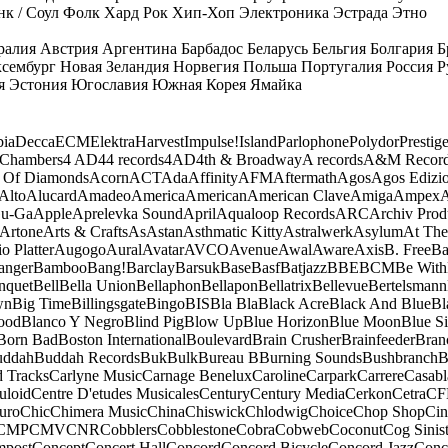
к / Соул
Фолк
Хард Рок
Хип-Хоп
Электроника
Эстрада
Этно
ралия
Австрия
Аргентина
Барбадос
Беларусь
Бельгия
Болгария
Б
сембург
Новая Зеландия
Норвегия
Польша
Португалия
Россия
Р
я
Эстония
Югославия
Южная Корея
Ямайка
ia
Decca
ECM
Elektra
Harvest
Impulse!
Island
Parlophone
Polydor
Prestig
 Chambers
4 AD
44 records
4AD
4th & Broadway
A records
A&M Recor
 Of Diamonds
Acorn
ACT
Ada
Affinity
AFM
Aftermath
Agos
Agos Edizio
Alto
Alucard
Amadeo
America
American
American Clave
Amiga
Ampex
A
u-Ga
Apple
Aprelevka Sound
April
Aqualoop Records
ARC
Archiv Prod
Artone
Arts & Crafts
As
Astan
Asthmatic Kitty
Astralwerk
Asylum
At The
o Platter
Augogo
Aural
Avatar
AVCO
Avenue
Awal
Aware
Axis
B. Free
Ba
anger
Bamboo
Bang!
Barclay
Barsuk
Base
Basf
Batjazz
BBE
BCM
Be With
nquet
Bell
Bella Union
Bellaphon
Bellapon
Bellatrix
Bellevue
Bertelsmann
wn
Big Time
Billingsgate
Bingo
BIS
Bla Bla
Black Acre
Black And Blue
Bl
ood
Blanco Y Negro
Blind Pig
Blow Up
Blue Horizon
Blue Moon
Blue Si
Born Bad
Boston International
Boulevard
Brain Crusher
Brainfeeder
Bran
uddah
Buddah Records
Buk
Bulk
Bureau B
Burning Sounds
Bushbranch
B
d Tracks
Carlyne Music
Carnage Benelux
Caroline
Carpark
Carrere
Casabl
uloid
Centre D'etudes Musicales
Century
Century Media
Cerkon
Cetra
CF
uro
Chic
Chimera Music
China
Chiswick
Chlodwig
Choice
Chop Shop
Ci
CMP
CMV
CNR
Cobblers
Cobblestone
Cobra
Cobweb
Coconut
Cog Sinist
post
Concept
Concert Hall
Concord
Concord Bicycle
Concord Jazz
Conc