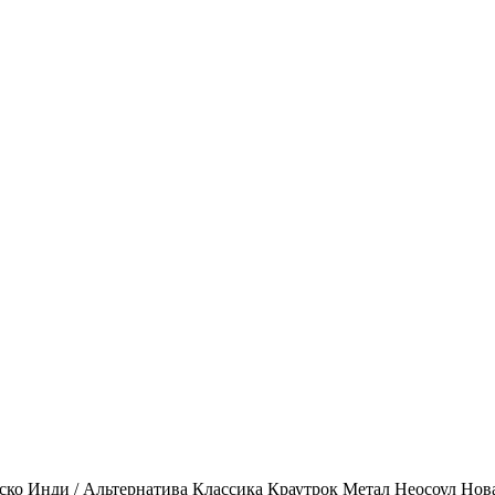
ско
Инди / Альтернатива
Классика
Краутрок
Метал
Неосоул
Нов