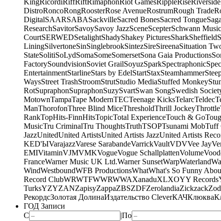
King
Ricordi
Riff
Rift
Rimaphon
Riot Games
Ripple
Rise
Riverside
Distro
Ronco
Rong
Rooster
Rose Avenue
Rostrum
Rough Trade
Ro
Digital
SAAR
SABA
Sackville
Sacred Bones
Sacred Tongue
Sag
Research
Savitor
Savoy
Savoy Jazz
Scene
Scepter
Schwann Music
Court
SERWED
Setalight
Shady
Shakey Pictures
Shark
Sheffield
S
Lining
Silvertone
Sin
Singlebrook
Sintez
Sire
Sireena
Situation Tw
State
Soliti
SoLyd
Soma
Some
Somerset
Sona Gaia Productions
So
Factory
Soundvision
Soviet Grail
Soyuz
Spark
Spectraphonic
Spec
Entertainment
Starline
Stars by Edel
Start
Stax
Steamhammer
Stee
Ways
Street Trash
Stroom
Strut
Studio Media
Stuffed Monkey
Stu
Rot
Supraphon
Supraphon
Suzy
Svart
Swan Song
Swedish Society
Motown
Tampa
Tape Modern
TEC
Teenage Kicks
Telarc
Teldec
T
Man
Thorofon
Three Blind Mice
Threshold
Thrill Jockey
Throttle
Rank
TopHits-FinnHits
Topic
Total Experience
Touch & Go
Toug
Music
Tru Criminal
Tru Thoughts
Truth
TSOP
Tsunami Mob
Tuff
Jazz
United
United Artists
United Artists Jazz
United Artists Reco
KED'Ы
Varajazz
Varese Sarabande
Varrick
Vault
VDV
Vee Jay
Ven
EMI
Vitamin
VJM
VMK
Vogue
Vogue Schallplatten
Volume
Vood
France
Warner Music UK Ltd.
Warner Sunset
Warp
Waterland
Wa
Wind
Westbound
WFB Productions
What
What's So Funny Abou
Record Club
WRWTFWWR
WWA
Xanadu
XL
XO
Y
Y Records
Turks
YZY
ZAN
Zapisy
Zappa
ZBS
ZDF
Zerolandia
Zickzack
Zod
Рекордс
Золотая Долина
Издательство Clever
КАЧ
Клюква
К
ГОД Записи
С
|
По