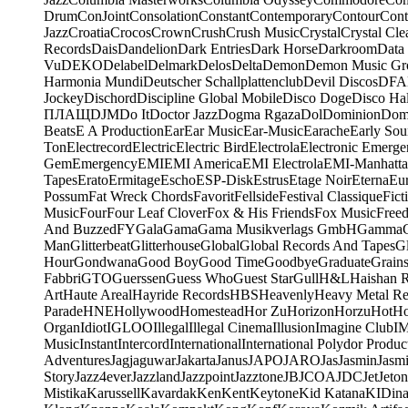
Drum
ConJoint
Consolation
Constant
Contemporary
Contour
Cont
Jazz
Croatia
Crocos
Crown
Crush
Crush Music
Crystal
Crystal Cle
Records
Dais
Dandelion
Dark Entries
Dark Horse
Darkroom
Data
Vu
DEKO
Delabel
Delmark
Delos
Delta
Demon
Demon Music Gr
Harmonia Mundi
Deutscher Schallplattenclub
Devil Discos
DFA
Jockey
Dischord
Discipline Global Mobile
Disco Doge
Disco Hal
ПЛАЩ
DJM
Do It
Doctor Jazz
Dogma Rgaza
Dol
Dominion
Dom
Beats
E A Production
Ear
Ear Music
Ear-Music
Earache
Early Sou
Ton
Electrecord
Electric
Electric Bird
Electrola
Electronic Emerge
Gem
Emergency
EMI
EMI America
EMI Electrola
EMI-Manhatt
Tapes
Erato
Ermitage
Escho
ESP-Disk
Estrus
Etage Noir
Eterna
Eu
Possum
Fat Wreck Chords
Favorit
Fellside
Festival Classique
Fict
Music
Four
Four Leaf Clover
Fox & His Friends
Fox Music
Free
And Buzzed
FY
Gala
Gama
Gama Musikverlags GmbH
Gamma
Man
Glitterbeat
Glitterhouse
Global
Global Records And Tapes
Gl
Hour
Gondwana
Good Boy
Good Time
Goodbye
Graduate
Grain
Fabbri
GTO
Guerssen
Guess Who
Guest Star
Gull
H&L
Haishan 
Art
Haute Areal
Hayride Records
HBS
Heavenly
Heavy Metal Re
Parade
HNE
Hollywood
Homestead
Hor Zu
Horizon
Horzu
Hot
Ho
Organ
Idiot
IGLOO
Illegal
Illegal Cinema
Illusion
Imagine Club
I
Music
Instant
Intercord
International
International Polydor Produc
Adventures
Jagjaguwar
Jakarta
Janus
JAPO
JARO
Jas
Jasmin
Jasm
Story
Jazz4ever
Jazzland
Jazzpoint
Jazztone
JB
JCOA
JDC
Jet
Jeton
Mistika
Karussell
Kavardak
Ken
Kent
Keytone
Kid Katana
KIDin