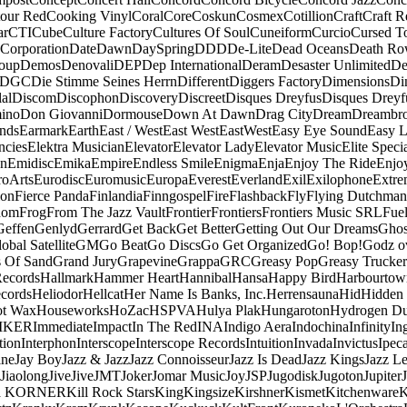
our Red
Cooking Vinyl
Coral
Core
Coskun
Cosmex
Cotillion
Craft
Craft R
ar
CTI
Cube
Culture Factory
Cultures Of Soul
Cuneiform
Curcio
Cursed T
 Corporation
Date
Dawn
DaySpring
DDD
De-Lite
Dead Oceans
Death R
oup
Demos
Denovali
DEP
Dep International
Deram
Desaster Unlimited
De
DGC
Die Stimme Seines Herrn
Different
Diggers Factory
Dimensions
Di
al
Discom
Discophon
Discovery
Discreet
Disques Dreyfus
Disques Dreyf
ino
Don Giovanni
Dormouse
Down At Dawn
Drag City
Dream
Dreambro
nds
Earmark
Earth
East / West
East West
EastWest
Easy Eye Sound
Easy L
ncies
Elektra Musician
Elevator
Elevator Lady
Elevator Music
Elite Speci
an
Emidisc
Emika
Empire
Endless Smile
Enigma
Enja
Enjoy The Ride
Enjo
roArts
Eurodisc
Euromusic
Europa
Everest
Everland
Exil
Exilophone
Extre
ion
Fierce Panda
Finlandia
Finngospel
Fire
Flashback
Fly
Flying Dutchman
dom
Frog
From The Jazz Vault
Frontier
Frontiers
Frontiers Music SRL
Fue
Geffen
Genlyd
Gerrard
Get Back
Get Better
Getting Out Our Dreams
Ghos
obal Satellite
GM
Go Beat
Go Discs
Go Get Organized
Go! Bop!
Godz o
s Of Sand
Grand Jury
Grapevine
Grappa
GRC
Greasy Pop
Greasy Trucker
Records
Hallmark
Hammer Heart
Hannibal
Hansa
Happy Bird
Harbourtow
cords
Heliodor
Hellcat
Her Name Is Banks, Inc.
Herrensauna
Hid
Hidden
t Wax
Houseworks
HoZac
HSPVA
Hulya Plak
Hungaroton
Hydrogen D
MKER
Immediate
Impact
In The Red
INA
Indigo Aera
Indochina
Infinity
In
tion
Interphon
Interscope
Interscope Records
Intuition
Invada
Invictus
Ipec
ine
Jay Boy
Jazz & Jazz
Jazz Connoisseur
Jazz Is Dead
Jazz Kings
Jazz L
Jiaolong
Jive
Jive
JMT
Joker
Jomar Music
Joy
JSP
Jugodisk
Jugoton
Jupiter
a KORNER
Kill Rock Stars
King
Kingsize
Kirshner
Kismet
Kitchenware
K