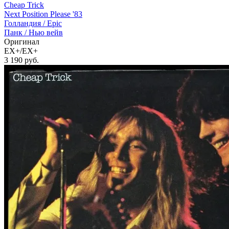
Cheap Trick
Next Position Please '83
Голландия /
Epic
Панк / Нью вейв
Оригинал
EX+/EX+
3 190
руб.