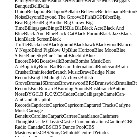
Family
Bearsville
Beatrocket
Because
Because Music
Beggars
Banquet
Bell
Bella
Union
Bellaphon
Bellapon
Bellatrix
Bellevue
Bertelsmann
Berton
Noise
Beyond
Beyond The Groove
BFish
BGP
Biber
Big
Bear
Big Beat
Big Brother
Big Crown
Big
Time
Billingsgate
Bingo
BIS
Bla Bla
Black Acre
Black And
Blue
Black And Blue
Black Cat
Black Forum
Black Jazz
Black
Lion
Black Screen
Black
Truffle
Blackened
Blackground
Blackhawk
Blackwood
Blanco
Y Negro
Blind Pig
Blow Up
Blue Horizon
Blue Moon
Blue
Silver
Blue Sky
Blue Thumb
Bluebird
Blues
Encore
BMG
Boardwalk
Bomba
Bomba Music
Bon
Air
Boplicity
Born Bad
Boston International
Boulevard
Brain
Crusher
Brainfeeder
Branch Music
Brave
Bridge Nine
Records
Bright Midnight Archives
British
Grove
Broma16
Bronze
Brownswood
BRS
Brunswick
Brutalist
Bt
Records
Buk
Bureau B
Burning Sounds
Bushbranch
Button
Nose
BYG
C.B.R.
C/Z
C5
Cadet
Cain
Calligraph
Camel
Can-
Am
Candid
Capitol
Records
Capriccio
Caprice
Capricorn
Captured Tracks
Carlyne
Music
Carnage
Benelux
Caroline
Carpark
Carrere
Casablanca
Cashmere
Thoughts
Castle Classics
Castle Communications
Caution!
CBC
Radio Canada
CBS
CBS Dance Pool
CBS
Masterworks
CBS/Sony
Celluloid
Centre D'etudes