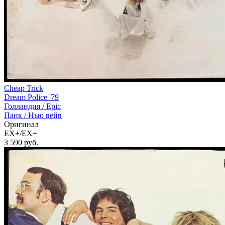
Cheap Trick
Dream Police '79
Голландия /
Epic
Панк / Нью вейв
Оригинал
EX+/EX+
3 590
руб.