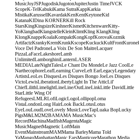
Music
Joy
JSP
Jugodisk
Jugoton
Jupiter
Justin Time
JVC
K
Scope
K-Tel
Kabuki
Kama Sutra
Kapp
Karkia
Mistika
Karussell
Kavardak
Ken
Kent
Keytone
Kid
Katana
KIDina KORNER
Kill Rock
Stars
King
Kingsize
Kirshner
Kismet
Kitchenware
Kitty-
Yo
Klangbad
Klangstelle
Klein
Klimt
Kling Klang
Kling
Klong
Knappe
Koala
Kompakt
Kong
Kopf
Korova
Kozmik
Artifactz
Kranky
Krem
Krunk
Kscope
Kuckuck
KultFront
Kurone
Voce Del Padrone
La Voix De Son Maitre
Lacquer
Pizza
LaFace
Lakeshore
Lamb
Unlimited
Lamborghini
Lantern
LASER
MEDIA
LateNightTales
Le Chant Du Monde
Le Jazz Cool
Le
Narthecophore
Leaf
Learning Curve
Left Ear
Legacy
Legendary
Artists
Leo
Les Disques
Les Disques Bongo Joe
Les Disques
Victo
Lewis
Liberation
Liberty
Light In The Attic
Lil'
Chief
Lilith
Limelight
Line
Line/OutLine
Link
Little David
Little
Star
Little Wing Of
Refugees
LMLR
Lofi
Logic
Logo
Lollipop
Loma
Vista
London
Long Hair
Look Back
Lotus
Lotus
Eye
Lou
Loud
Love
Lovely Music
LoveTap
Luaka Bop
Lucky
Pigs
M&L
M2
M2BA
MA
MA Music
Mac's
Record
Machina
Madfish
Magenta
Magic
Music
Magnet
Magnetic Loft
Main
Event
Mainstream
MAM
Mama Barley
Mama Told
Ya
Mango
Manhattan
Manic Ears
Manticore
Marathon Media