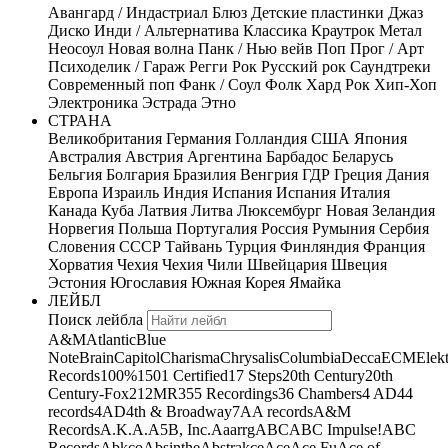
Авангард / Индастриал
Блюз
Детские пластинки
Джаз
Диско
Инди / Альтернатива
Классика
Краутрок
Метал
Неосоул
Новая волна
Панк / Нью вейв
Поп
Прог / Арт
Психоделик / Гараж
Регги
Рок
Русский рок
Саундтреки
Современный поп
Фанк / Соул
Фолк
Хард Рок
Хип-Хоп
Электроника
Эстрада
Этно
СТРАНА
Великобритания
Германия
Голландия
США
Япония
Австралия
Австрия
Аргентина
Барбадос
Беларусь
Бельгия
Болгария
Бразилия
Венгрия
ГДР
Греция
Дания
Европа
Израиль
Индия
Испания
Испания
Италия
Канада
Куба
Латвия
Литва
Люксембург
Новая Зеландия
Норвегия
Польша
Португалия
Россия
Румыния
Сербия
Словения
СССР
Тайвань
Турция
Финляндия
Франция
Хорватия
Чехия
Чехия
Чили
Швейцария
Швеция
Эстония
Югославия
Южная Корея
Ямайка
ЛЕЙБЛ
Поиск лейбла
A&M
Atlantic
Blue
Note
Brain
Capitol
Charisma
Chrysalis
Columbia
Decca
ECM
Elek
Records
100%
1501 Certified
17 Steps
20th Century
20th
Century-Fox
21
2MR
355 Recordings
36 Chambers
4 AD
44
records
4AD
4th & Broadway
7A
A records
A&M
Records
A.K.A.
A5B, Inc.
Aaarrg
ABC
ABC Impulse!
ABC
Records
Abkco
Absinthe
Abstrakce
Ace
Ace Fu
Ace of