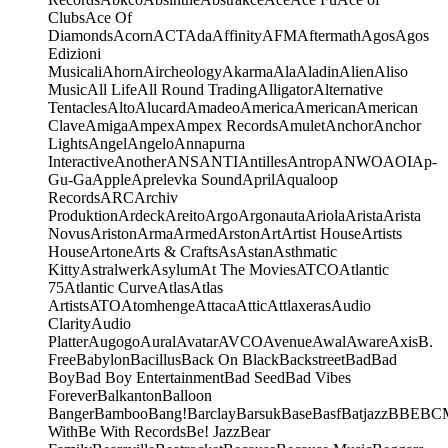
Clubs
Ace Of
Diamonds
Acorn
ACT
Ada
Affinity
AFM
Aftermath
Agos
Agos
Edizioni
Musicali
Ahorn
Aircheology
Akarma
Ala
Aladin
Alien
Aliso
Music
All Life
All Round Trading
Alligator
Alternative
Tentacles
Alto
Alucard
Amadeo
America
American
American
Clave
Amiga
Ampex
Ampex Records
Amulet
Anchor
Anchor
Lights
Angel
Angelo
Annapurna
Interactive
Another
ANS
ANTI
Antilles
Antrop
ANWO
AOI
Ap-
Gu-Ga
Apple
Aprelevka Sound
April
Aqualoop
Records
ARC
Archiv
Produktion
Ardeck
Areito
Argo
Argonauta
Ariola
Arista
Arista
Novus
Ariston
Arma
Armed
Arston
Art
Artist House
Artists
House
Artone
Arts & Crafts
As
Astan
Asthmatic
Kitty
Astralwerk
Asylum
At The Movies
ATCO
Atlantic
75
Atlantic Curve
Atlas
Atlas
Artists
ATO
Atomhenge
Attaca
Attic
Attlaxeras
Audio
Clarity
Audio
Platter
Augogo
Aural
Avatar
AVCO
Avenue
Awal
Aware
Axis
B.
Free
Babylon
Bacillus
Back On Black
Backstreet
Bad
Bad
Boy
Bad Boy Entertainment
Bad Seed
Bad Vibes
Forever
Balkanton
Balloon
Banger
Bamboo
Bang!
Barclay
Barsuk
Base
Basf
Batjazz
BBE
BC
With
Be With Records
Be! Jazz
Bear