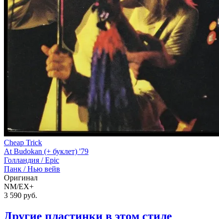
Cheap Trick
At Budokan (+ буклет) '79
Голландия /
Epic
Панк / Нью вейв
Оригинал
NM/EX+
3 590
руб.
Другие пластинки в этом стиле