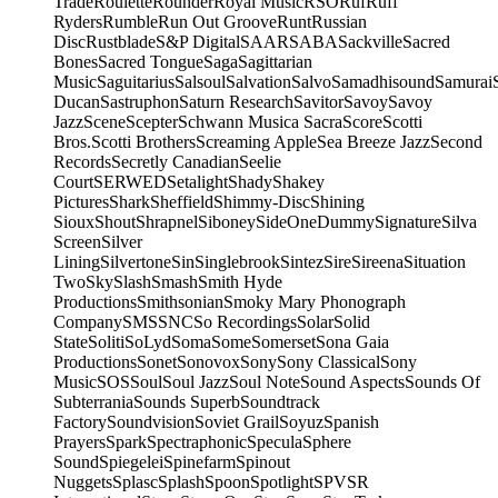
Trade
Roulette
Rounder
Royal Music
RSO
Ruf
Ruff
Ryders
Rumble
Run Out Groove
Runt
Russian
Disc
Rustblade
S&P Digital
SAAR
SABA
Sackville
Sacred
Bones
Sacred Tongue
Saga
Sagittarian
Music
Saguitarius
Salsoul
Salvation
Salvo
Samadhisound
Samurai
Ducan
Sastruphon
Saturn Research
Savitor
Savoy
Savoy
Jazz
Scene
Scepter
Schwann Musica Sacra
Score
Scotti
Bros.
Scotti Brothers
Screaming Apple
Sea Breeze Jazz
Second
Records
Secretly Canadian
Seelie
Court
SERWED
Setalight
Shady
Shakey
Pictures
Shark
Sheffield
Shimmy-Disc
Shining
Sioux
Shout
Shrapnel
Siboney
SideOneDummy
Signature
Silva
Screen
Silver
Lining
Silvertone
Sin
Singlebrook
Sintez
Sire
Sireena
Situation
Two
Sky
Slash
Smash
Smith Hyde
Productions
Smithsonian
Smoky Mary Phonograph
Company
SMS
SNC
So Recordings
Solar
Solid
State
Soliti
SoLyd
Soma
Some
Somerset
Sona Gaia
Productions
Sonet
Sonovox
Sony
Sony Classical
Sony
Music
SOS
Soul
Soul Jazz
Soul Note
Sound Aspects
Sounds Of
Subterrania
Sounds Superb
Soundtrack
Factory
Soundvision
Soviet Grail
Soyuz
Spanish
Prayers
Spark
Spectraphonic
Specula
Sphere
Sound
Spiegelei
Spinefarm
Spinout
Nuggets
Splasc
Splash
Spoon
Spotlight
SPV
SR