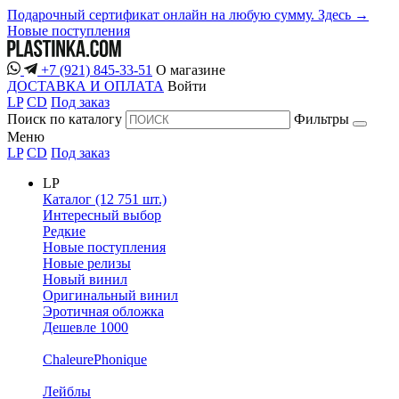
Подарочный сертификат онлайн на любую сумму. Здесь →
Новые поступления
+7 (921) 845-33-51
О магазине
ДОСТАВКА И ОПЛАТА
Войти
LP
CD
Под заказ
Поиск по каталогу
Фильтры
Меню
LP
CD
Под заказ
LP
Каталог (12 751 шт.)
Интересный выбор
Редкие
Новые поступления
Новые релизы
Новый винил
Оригинальный винил
Эротичная обложка
Дешевле 1000
ChaleurePhonique
Лейблы