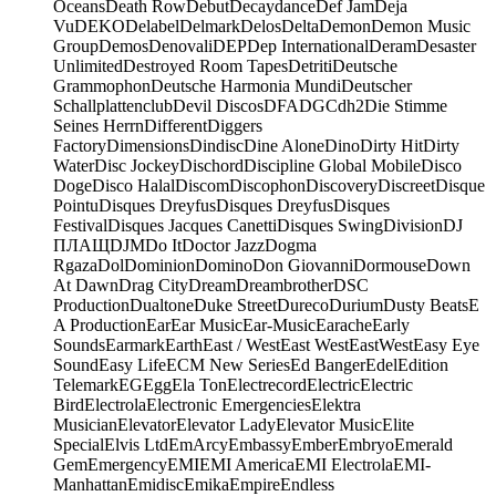
Oceans
Death Row
Debut
Decaydance
Def Jam
Deja
Vu
DEKO
Delabel
Delmark
Delos
Delta
Demon
Demon Music
Group
Demos
Denovali
DEP
Dep International
Deram
Desaster
Unlimited
Destroyed Room Tapes
Detriti
Deutsche
Grammophon
Deutsche Harmonia Mundi
Deutscher
Schallplattenclub
Devil Discos
DFA
DGC
dh2
Die Stimme
Seines Herrn
Different
Diggers
Factory
Dimensions
Dindisc
Dine Alone
Dino
Dirty Hit
Dirty
Water
Disc Jockey
Dischord
Discipline Global Mobile
Disco
Doge
Disco Halal
Discom
Discophon
Discovery
Discreet
Disque
Pointu
Disques Dreyfus
Disques Dreyfus
Disques
Festival
Disques Jacques Canetti
Disques Swing
Division
DJ
ПЛАЩ
DJM
Do It
Doctor Jazz
Dogma
Rgaza
Dol
Dominion
Domino
Don Giovanni
Dormouse
Down
At Dawn
Drag City
Dream
Dreambrother
DSC
Production
Dualtone
Duke Street
Dureco
Durium
Dusty Beats
E
A Production
Ear
Ear Music
Ear-Music
Earache
Early
Sounds
Earmark
Earth
East / West
East West
EastWest
Easy Eye
Sound
Easy Life
ECM New Series
Ed Banger
Edel
Edition
Telemark
EG
Egg
Ela Ton
Electrecord
Electric
Electric
Bird
Electrola
Electronic Emergencies
Elektra
Musician
Elevator
Elevator Lady
Elevator Music
Elite
Special
Elvis Ltd
EmArcy
Embassy
Ember
Embryo
Emerald
Gem
Emergency
EMI
EMI America
EMI Electrola
EMI-
Manhattan
Emidisc
Emika
Empire
Endless