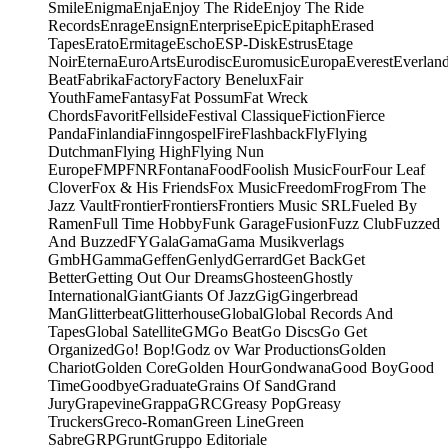
Smile
Enigma
Enja
Enjoy The Ride
Enjoy The Ride
Records
Enrage
Ensign
Enterprise
Epic
Epitaph
Erased
Tapes
Erato
Ermitage
Escho
ESP-Disk
Estrus
Etage
Noir
Eterna
EuroArts
Eurodisc
Euromusic
Europa
Everest
Everlan
Beat
Fabrika
Factory
Factory Benelux
Fair
Youth
Fame
Fantasy
Fat Possum
Fat Wreck
Chords
Favorit
Fellside
Festival Classique
Fiction
Fierce
Panda
Finlandia
Finngospel
Fire
Flashback
Fly
Flying
Dutchman
Flying High
Flying Nun
Europe
FMP
FNR
Fontana
Food
Foolish Music
Four
Four Leaf
Clover
Fox & His Friends
Fox Music
Freedom
Frog
From The
Jazz Vault
Frontier
Frontiers
Frontiers Music SRL
Fueled By
Ramen
Full Time Hobby
Funk Garage
Fusion
Fuzz Club
Fuzzed
And Buzzed
FY
Gala
Gama
Gama Musikverlags
GmbH
Gamma
Geffen
Genlyd
Gerrard
Get Back
Get
Better
Getting Out Our Dreams
Ghosteen
Ghostly
International
Giant
Giants Of Jazz
Gig
Gingerbread
Man
Glitterbeat
Glitterhouse
Global
Global Records And
Tapes
Global Satellite
GM
Go Beat
Go Discs
Go Get
Organized
Go! Bop!
Godz ov War Productions
Golden
Chariot
Golden Core
Golden Hour
Gondwana
Good Boy
Good
Time
Goodbye
Graduate
Grains Of Sand
Grand
Jury
Grapevine
Grappa
GRC
Greasy Pop
Greasy
Truckers
Greco-Roman
Green Line
Green
Sabre
GRP
Grunt
Gruppo Editoriale