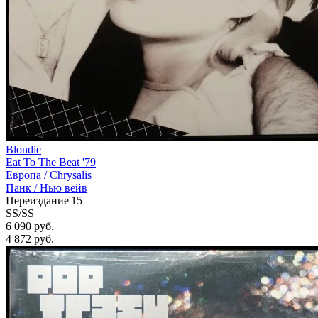
Blondie
Eat To The Beat '79
Европа /
Chrysalis
Панк / Нью вейв
Переиздание'15
SS/SS
6 090 руб.
4 872
руб.