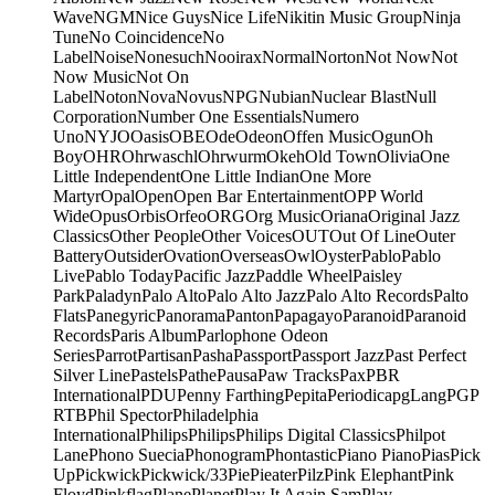
Wave
NGM
Nice Guys
Nice Life
Nikitin Music Group
Ninja
Tune
No Coincidence
No
Label
Noise
Nonesuch
Nooirax
Normal
Norton
Not Now
Not
Now Music
Not On
Label
Noton
Nova
Novus
NPG
Nubian
Nuclear Blast
Null
Corporation
Number One Essentials
Numero
Uno
NYJO
Oasis
OBE
Ode
Odeon
Offen Music
Ogun
Oh
Boy
OHR
Ohrwaschl
Ohrwurm
Okeh
Old Town
Olivia
One
Little Independent
One Little Indian
One More
Martyr
Opal
Open
Open Bar Entertainment
OPP World
Wide
Opus
Orbis
Orfeo
ORG
Org Music
Oriana
Original Jazz
Classics
Other People
Other Voices
OUT
Out Of Line
Outer
Battery
Outsider
Ovation
Overseas
Owl
Oyster
Pablo
Pablo
Live
Pablo Today
Pacific Jazz
Paddle Wheel
Paisley
Park
Paladyn
Palo Alto
Palo Alto Jazz
Palo Alto Records
Palto
Flats
Panegyric
Panorama
Panton
Papagayo
Paranoid
Paranoid
Records
Paris Album
Parlophone Odeon
Series
Parrot
Partisan
Pasha
Passport
Passport Jazz
Past Perfect
Silver Line
Pastels
Pathe
Pausa
Paw Tracks
Pax
PBR
International
PDU
Penny Farthing
Pepita
Periodica
pgLang
PGP
RTB
Phil Spector
Philadelphia
International
Philips
Philips
Philips Digital Classics
Philpot
Lane
Phono Suecia
Phonogram
Phontastic
Piano Piano
Pias
Pick
Up
Pickwick
Pickwick/33
Pie
Pieater
Pilz
Pink Elephant
Pink
Floyd
Pinkflag
Plane
Planet
Play It Again Sam
Play