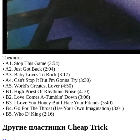
Треклист
• A1. Stop This Game (3:54)
• A2. Just Got Back (2:04)
• A3. Baby Loves To Rock (3:17)
• A4. Can't Stop It But I'm Gonna Try (3:30)
• A5. World's Greatest Lover (4:50)
• B1. High Priest Of Rhythmic Noise (4:10)
• B2. Love Comes A-Tumblin' Down (3:06)
• B3. I Love You Honey But I Hate Your Friends (3:49)
• B4. Go For The Throat (Use Your Own Imagination) (3:01)
• B5. Who D' King (2:16)
Другие пластинки Cheap Trick