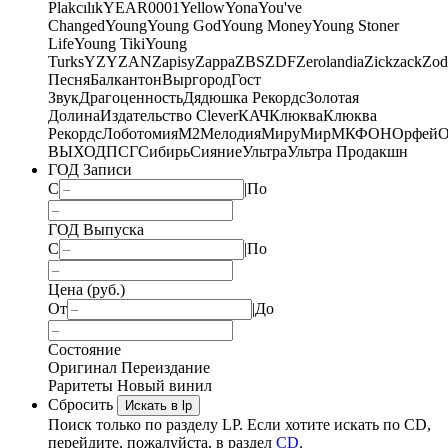
Plakcılık
YEAR0001
Yellow
Yona
You've
Changed
Young
Young God
Young Money
Young Stoner
Life
Young Tiki
Young
Turks
YZY
ZAN
Zapisy
Zappa
ZBS
ZDF
Zerolandia
Zickzack
Zod
Песня
Балкантон
Выргород
Гост
Звук
Драгоценность
Дядюшка Рекордс
Золотая
Долина
Издательство Clever
КАЧ
Клюква
Клюква
Рекордс
Лоботомия
М2
Мелодия
МируМир
МКФОН
Орфей
О
ВЫХОД
ПСГ
Сибирь
Сияние
Ультра
Ультра Продакшн
ГОД Записи
С
|
По
ГОД Выпуска
С
|
По
Цена (руб.)
От
|
До
Состояние
Оригинал
Переиздание
Раритеты
Новый винил
Сбросить
Искать в lp
Поиск только по разделу LP. Если хотите искать по CD,
перейдите, пожалуйста, в раздел
CD
.