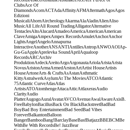
Clubs
Ace Of
Diamonds
Acorn
ACT
Ada
Affinity
AFM
Aftermath
Agos
Agos
Edizioni
Musicali
Ahorn
Aircheology
Akarma
Ala
Aladin
Alien
Aliso
Music
All Life
All Round Trading
Alligator
Alternative
Tentacles
Alto
Alucard
Amadeo
America
American
American
Clave
Amiga
Ampex
Ampex Records
Amulet
Anchor
Anchor
Lights
Angel
Angelo
Annapurna
Interactive
Another
ANS
ANTI
Antilles
Antrop
ANWO
AOI
Ap-
Gu-Ga
Apple
Aprelevka Sound
April
Aqualoop
Records
ARC
Archiv
Produktion
Ardeck
Areito
Argo
Argonauta
Ariola
Arista
Arista
Novus
Ariston
Arma
Armed
Arston
Art
Artist House
Artists
House
Artone
Arts & Crafts
As
Astan
Asthmatic
Kitty
Astralwerk
Asylum
At The Movies
ATCO
Atlantic
75
Atlantic Curve
Atlas
Atlas
Artists
ATO
Atomhenge
Attaca
Attic
Attlaxeras
Audio
Clarity
Audio
Platter
Augogo
Aural
Avatar
AVCO
Avenue
Awal
Aware
Axis
B.
Free
Babylon
Bacillus
Back On Black
Backstreet
Bad
Bad
Boy
Bad Boy Entertainment
Bad Seed
Bad Vibes
Forever
Balkanton
Balloon
Banger
Bamboo
Bang!
Barclay
Base
Basf
Batjazz
BBE
BCM
Be
With
Be With Records
Be! Jazz
Bear