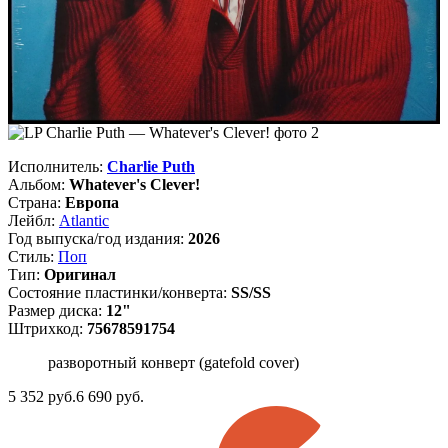
Исполнитель:
Charlie Puth
Альбом:
Whatever's Clever!
Страна:
Европа
Лейбл:
Atlantic
Год выпуска/год издания:
2026
Стиль:
Поп
Тип:
Оригинал
Состояние пластинки/конверта:
SS/SS
Размер диска:
12"
Штрихкод:
75678591754
разворотный конверт (gatefold cover)
5 352
руб.
6 690 руб.