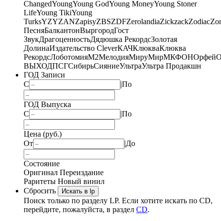
Changed
Young
Young God
Young Money
Young Stoner
Life
Young Tiki
Young
Turks
YZY
ZAN
Zapisy
ZBS
ZDF
Zerolandia
Zickzack
Zodiac
Zo
Песня
Балкантон
Выргород
Гост
Звук
Драгоценность
Дядюшка Рекордс
Золотая
Долина
Издательство Clever
КАЧ
Клюква
Клюква
Рекордс
Лоботомия
М2
Мелодия
МируМир
МКФОН
Орфей
О
ВЫХОД
ПСГ
Сибирь
Сияние
Ультра
Ультра Продакшн
ГОД Записи
С
|
По
ГОД Выпуска
С
|
По
Цена (руб.)
От
|
До
Состояние
Оригинал
Переиздание
Раритеты
Новый винил
Сбросить
Искать в lp
Поиск только по разделу LP. Если хотите искать по CD,
перейдите, пожалуйста, в раздел
CD
.