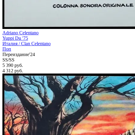
Adriano Celentano
Yuppi Du '75
Италия /
Clan Celentano
Поп
Переиздание'24
SS/SS
5 390 руб.
4 312
руб.