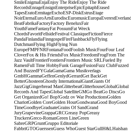
Smile
Enigma
Enja
Enjoy The Ride
Enjoy The Ride
Records
Enrage
Ensign
Enterprise
Epic
Epitaph
Erased
Tapes
Erato
Ermitage
Escho
ESP-Disk
Estrus
Etage
Noir
Eterna
EuroArts
Eurodisc
Euromusic
Europa
Everest
Everlan
Beat
Fabrika
Factory
Factory Benelux
Fair
Youth
Fame
Fantasy
Fat Possum
Fat Wreck
Chords
Favorit
Fellside
Festival Classique
Fiction
Fierce
Panda
Finlandia
Finngospel
Fire
Flashback
Fly
Flying
Dutchman
Flying High
Flying Nun
Europe
FMP
FNR
Fontana
Food
Foolish Music
Four
Four Leaf
Clover
Fox & His Friends
Fox Music
Freedom
Frog
From The
Jazz Vault
Frontier
Frontiers
Frontiers Music SRL
Fueled By
Ramen
Full Time Hobby
Funk Garage
Fusion
Fuzz Club
Fuzzed
And Buzzed
FY
Gala
Gama
Gama Musikverlags
GmbH
Gamma
Geffen
Genlyd
Gerrard
Get Back
Get
Better
Ghosteen
Ghostly International
Giant
Giants Of
Jazz
Gig
Gingerbread Man
Glitterbeat
Glitterhouse
Global
Global
Records And Tapes
Global Satellite
GM
Go Beat
Go Discs
Go
Get Organized
Go! Bop!
Godz ov War Productions
Golden
Chariot
Golden Core
Golden Hour
Gondwana
Good Boy
Good
Time
Goodbye
Graduate
Grains Of Sand
Grand
Jury
Grapevine
Grappa
GRC
Greasy Pop
Greasy
Truckers
Greco-Roman
Green Line
Green
Sabre
GRP
Grunt
Gruppo Editoriale
Fabbri
GTO
Guerssen
Guess Who
Guest Star
Gull
H&L
Haishan