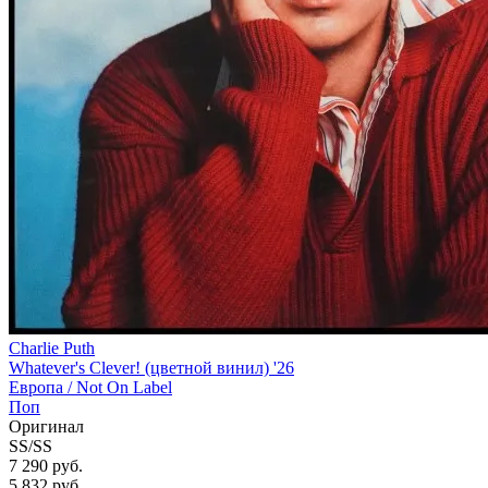
Charlie Puth
Whatever's Clever! (цветной винил) '26
Европа /
Not On Label
Поп
Оригинал
SS/SS
7 290 руб.
5 832
руб.