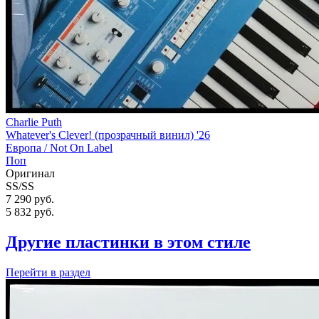
Charlie Puth
Whatever's Clever! (прозрачный винил) '26
Европа /
Not On Label
Поп
Оригинал
SS/SS
7 290 руб.
5 832
руб.
Другие пластинки в этом стиле
Перейти
в раздел