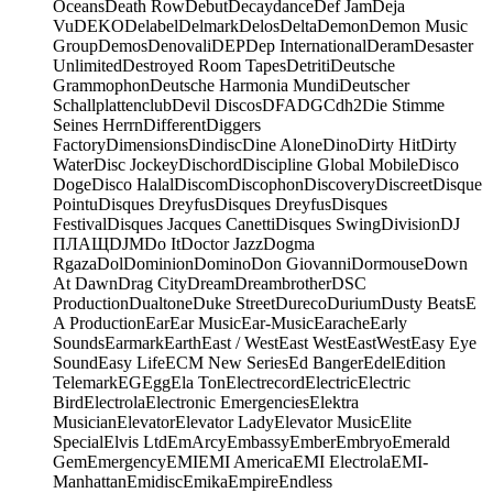
Oceans
Death Row
Debut
Decaydance
Def Jam
Deja
Vu
DEKO
Delabel
Delmark
Delos
Delta
Demon
Demon Music
Group
Demos
Denovali
DEP
Dep International
Deram
Desaster
Unlimited
Destroyed Room Tapes
Detriti
Deutsche
Grammophon
Deutsche Harmonia Mundi
Deutscher
Schallplattenclub
Devil Discos
DFA
DGC
dh2
Die Stimme
Seines Herrn
Different
Diggers
Factory
Dimensions
Dindisc
Dine Alone
Dino
Dirty Hit
Dirty
Water
Disc Jockey
Dischord
Discipline Global Mobile
Disco
Doge
Disco Halal
Discom
Discophon
Discovery
Discreet
Disque
Pointu
Disques Dreyfus
Disques Dreyfus
Disques
Festival
Disques Jacques Canetti
Disques Swing
Division
DJ
ПЛАЩ
DJM
Do It
Doctor Jazz
Dogma
Rgaza
Dol
Dominion
Domino
Don Giovanni
Dormouse
Down
At Dawn
Drag City
Dream
Dreambrother
DSC
Production
Dualtone
Duke Street
Dureco
Durium
Dusty Beats
E
A Production
Ear
Ear Music
Ear-Music
Earache
Early
Sounds
Earmark
Earth
East / West
East West
EastWest
Easy Eye
Sound
Easy Life
ECM New Series
Ed Banger
Edel
Edition
Telemark
EG
Egg
Ela Ton
Electrecord
Electric
Electric
Bird
Electrola
Electronic Emergencies
Elektra
Musician
Elevator
Elevator Lady
Elevator Music
Elite
Special
Elvis Ltd
EmArcy
Embassy
Ember
Embryo
Emerald
Gem
Emergency
EMI
EMI America
EMI Electrola
EMI-
Manhattan
Emidisc
Emika
Empire
Endless