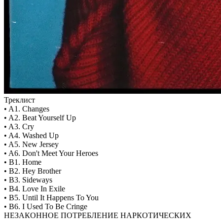
Треклист
• A1. Changes
• A2. Beat Yourself Up
• A3. Cry
• A4. Washed Up
• A5. New Jersey
• A6. Don't Meet Your Heroes
• B1. Home
• B2. Hey Brother
• B3. Sideways
• B4. Love In Exile
• B5. Until It Happens To You
• B6. I Used To Be Cringe
НЕЗАКОННОЕ ПОТРЕБЛЕНИЕ НАРКОТИЧЕСКИХ