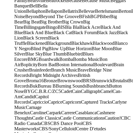
Family
Bearsville
Beatrocket
Because
Because Music
Beggars
Banquet
Bell
Bella
Union
Bellaphon
Bellapon
Bellatrix
Bellevue
Bertelsmann
Berton
Noise
Beyond
Beyond The Groove
BFish
BGP
Biber
Big
Bear
Big Beat
Big Brother
Big Crown
Big
Time
Billingsgate
Bingo
BIS
Bla Bla
Black Acre
Black And
Blue
Black And Blue
Black Cat
Black Forum
Black Jazz
Black
Lion
Black Screen
Black
Truffle
Blackened
Blackground
Blackhawk
Blackwood
Blanco
Y Negro
Blind Pig
Blow Up
Blue Horizon
Blue Moon
Blue
Silver
Blue Sky
Blue Thumb
Bluebird
Blues
Encore
BMG
Boardwalk
Bomba
Bomba Music
Bon
Air
Boplicity
Born Bad
Boston International
Boulevard
Brain
Crusher
Brainfeeder
Branch Music
Brave
Bridge Nine
Records
Bright Midnight Archives
British
Grove
Broma16
Bronze
Brownswood
BRS
Brunswick
Brutalist
Bt
Records
Buk
Bureau B
Burning Sounds
Bushbranch
Button
Nose
BYG
C.B.R.
C/Z
C5
Cadet
Cain
Calligraph
Camel
Can-
Am
Candid
Capitol
Records
Capriccio
Caprice
Capricorn
Captured Tracks
Carlyne
Music
Carnage
Benelux
Caroline
Carpark
Carrere
Casablanca
Cashmere
Thoughts
Castle Classics
Castle Communications
Caution!
CBC
Radio Canada
CBS
CBS Dance Pool
CBS
Masterworks
CBS/Sony
Celluloid
Centre D'etudes