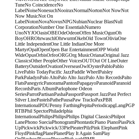
Tune
No Coincidence
No
Label
Noise
Nonesuch
Nooirax
Normal
Norton
Not Now
Not
Now Music
Not On
Label
Noton
Nova
Novus
NPG
Nubian
Nuclear Blast
Null
Corporation
Number One Essentials
Numero
Uno
NYJO
Oasis
OBE
Ode
Odeon
Offen Music
Ogun
Oh
Boy
OHR
Ohrwaschl
Ohrwurm
Okeh
Old Town
Olivia
One
Little Independent
One Little Indian
One More
Martyr
Opal
Open
Open Bar Entertainment
OPP World
Wide
Opus
Orbis
Orfeo
ORG
Org Music
Oriana
Original Jazz
Classics
Other People
Other Voices
OUT
Out Of Line
Outer
Battery
Outsider
Ovation
Overseas
Owl
Oyster
Pablo
Pablo
Live
Pablo Today
Pacific Jazz
Paddle Wheel
Paisley
Park
Paladyn
Palo Alto
Palo Alto Jazz
Palo Alto Records
Palto
Flats
Panegyric
Panorama
Panton
Papagayo
Paranoid
Paranoid
Records
Paris Album
Parlophone Odeon
Series
Parrot
Partisan
Pasha
Passport
Passport Jazz
Past Perfect
Silver Line
Pastels
Pathe
Pausa
Paw Tracks
Pax
PBR
International
PDU
Penny Farthing
Pepita
Periodica
pgLang
PGP
RTB
Phil Spector
Philadelphia
International
Philips
Philips
Philips Digital Classics
Philpot
Lane
Phono Suecia
Phonogram
Phontastic
Piano Piano
Pias
Pick
Up
Pickwick
Pickwick/33
Pie
Pieater
Pilz
Pink Elephant
Pink
Floyd
Pinkflag
Plane
Planet
Play It Again Sam
Play
On
Playboy
Playon
Plesser
Plstk wrld
PMB