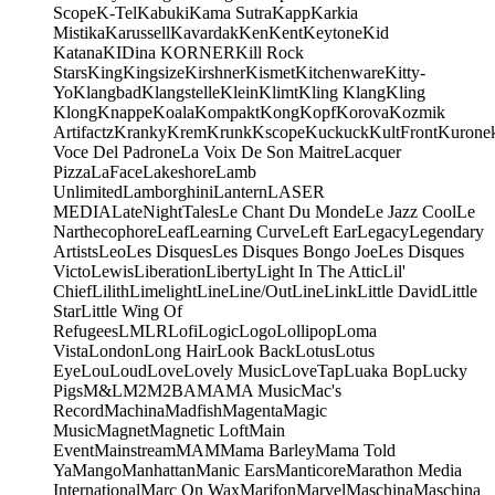
Scope
K-Tel
Kabuki
Kama Sutra
Kapp
Karkia
Mistika
Karussell
Kavardak
Ken
Kent
Keytone
Kid
Katana
KIDina KORNER
Kill Rock
Stars
King
Kingsize
Kirshner
Kismet
Kitchenware
Kitty-
Yo
Klangbad
Klangstelle
Klein
Klimt
Kling Klang
Kling
Klong
Knappe
Koala
Kompakt
Kong
Kopf
Korova
Kozmik
Artifactz
Kranky
Krem
Krunk
Kscope
Kuckuck
KultFront
Kurone
Voce Del Padrone
La Voix De Son Maitre
Lacquer
Pizza
LaFace
Lakeshore
Lamb
Unlimited
Lamborghini
Lantern
LASER
MEDIA
LateNightTales
Le Chant Du Monde
Le Jazz Cool
Le
Narthecophore
Leaf
Learning Curve
Left Ear
Legacy
Legendary
Artists
Leo
Les Disques
Les Disques Bongo Joe
Les Disques
Victo
Lewis
Liberation
Liberty
Light In The Attic
Lil'
Chief
Lilith
Limelight
Line
Line/OutLine
Link
Little David
Little
Star
Little Wing Of
Refugees
LMLR
Lofi
Logic
Logo
Lollipop
Loma
Vista
London
Long Hair
Look Back
Lotus
Lotus
Eye
Lou
Loud
Love
Lovely Music
LoveTap
Luaka Bop
Lucky
Pigs
M&L
M2
M2BA
MA
MA Music
Mac's
Record
Machina
Madfish
Magenta
Magic
Music
Magnet
Magnetic Loft
Main
Event
Mainstream
MAM
Mama Barley
Mama Told
Ya
Mango
Manhattan
Manic Ears
Manticore
Marathon Media
International
Marc On Wax
Marifon
Marvel
Maschina
Maschina