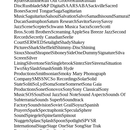
Ryders
Rumble
Run Out Groove
Runt
Russian
Disc
Rustblade
S&P Digital
SAAR
SABA
Sackville
Sacred
Bones
Sacred Tongue
Saga
Sagittarian
Music
Saguitarius
Salsoul
Salvation
Salvo
Samadhisound
Samurai
Ducan
Sastruphon
Saturn Research
Savitor
Savoy
Savoy
Jazz
Scene
Scepter
Schwann Musica Sacra
Score
Scotti
Bros.
Scotti Brothers
Screaming Apple
Sea Breeze Jazz
Second
Records
Secretly Canadian
Seelie
Court
SERWED
Setalight
Shady
Shakey
Pictures
Shark
Sheffield
Shimmy-Disc
Shining
Sioux
Shout
Shrapnel
Siboney
SideOneDummy
Signature
Silva
Screen
Silver
Lining
Silvertone
Sin
Singlebrook
Sintez
Sire
Sireena
Situation
Two
Sky
Slash
Smash
Smith Hyde
Productions
Smithsonian
Smoky Mary Phonograph
Company
SMS
SNC
So Recordings
Solar
Solid
State
Soliti
SoLyd
Soma
Some
Somerset
Sona Gaia
Productions
Sonet
Sonovox
Sony
Sony Classical
Sony
Music
SOS
Soul
Soul Jazz
Soul Note
Sound Aspects
Sounds Of
Subterrania
Sounds Superb
Soundtrack
Factory
Soundvision
Soviet Grail
Soyuz
Spanish
Prayers
Spark
Spectraphonic
Specula
Sphere
Sound
Spiegelei
Spinefarm
Spinout
Nuggets
Splasc
Splash
Spoon
Spotlight
SPV
SR
International
Stage
Stage One
Star Song
Star Trak