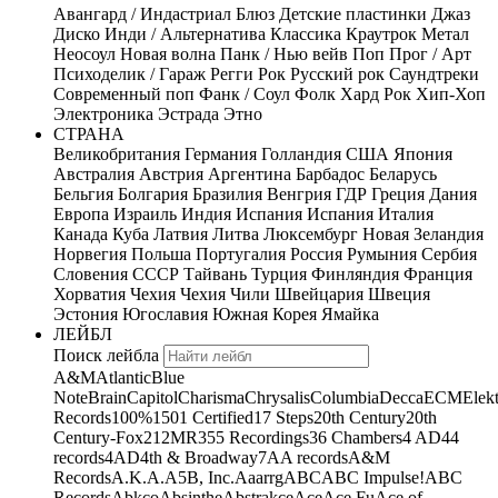
Авангард / Индастриал
Блюз
Детские пластинки
Джаз
Диско
Инди / Альтернатива
Классика
Краутрок
Метал
Неосоул
Новая волна
Панк / Нью вейв
Поп
Прог / Арт
Психоделик / Гараж
Регги
Рок
Русский рок
Саундтреки
Современный поп
Фанк / Соул
Фолк
Хард Рок
Хип-Хоп
Электроника
Эстрада
Этно
СТРАНА
Великобритания
Германия
Голландия
США
Япония
Австралия
Австрия
Аргентина
Барбадос
Беларусь
Бельгия
Болгария
Бразилия
Венгрия
ГДР
Греция
Дания
Европа
Израиль
Индия
Испания
Испания
Италия
Канада
Куба
Латвия
Литва
Люксембург
Новая Зеландия
Норвегия
Польша
Португалия
Россия
Румыния
Сербия
Словения
СССР
Тайвань
Турция
Финляндия
Франция
Хорватия
Чехия
Чехия
Чили
Швейцария
Швеция
Эстония
Югославия
Южная Корея
Ямайка
ЛЕЙБЛ
Поиск лейбла
A&M
Atlantic
Blue
Note
Brain
Capitol
Charisma
Chrysalis
Columbia
Decca
ECM
Elek
Records
100%
1501 Certified
17 Steps
20th Century
20th
Century-Fox
21
2MR
355 Recordings
36 Chambers
4 AD
44
records
4AD
4th & Broadway
7A
A records
A&M
Records
A.K.A.
A5B, Inc.
Aaarrg
ABC
ABC Impulse!
ABC
Records
Abkco
Absinthe
Abstrakce
Ace
Ace Fu
Ace of