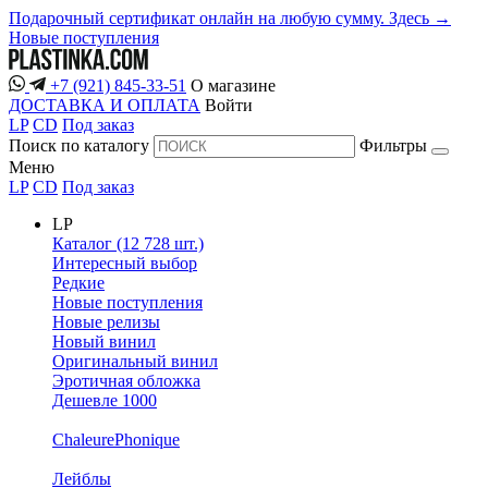
Подарочный сертификат онлайн на любую сумму. Здесь →
Новые поступления
+7 (921) 845-33-51
О магазине
ДОСТАВКА И ОПЛАТА
Войти
LP
CD
Под заказ
Поиск по каталогу
Фильтры
Меню
LP
CD
Под заказ
LP
Каталог (12 728 шт.)
Интересный выбор
Редкие
Новые поступления
Новые релизы
Новый винил
Оригинальный винил
Эротичная обложка
Дешевле 1000
ChaleurePhonique
Лейблы