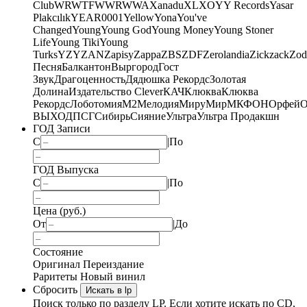
Club
WRWTFWWR
WWA
Xanadu
XL
XO
Y
Y Records
Yasar
Plakcılık
YEAR0001
Yellow
Yona
You've
Changed
Young
Young God
Young Money
Young Stoner
Life
Young Tiki
Young
Turks
YZY
ZAN
Zapisy
Zappa
ZBS
ZDF
Zerolandia
Zickzack
Zod
Песня
Балкантон
Выргород
Гост
Звук
Драгоценность
Дядюшка Рекордс
Золотая
Долина
Издательство Clever
КАЧ
Клюква
Клюква
Рекордс
Лоботомия
М2
Мелодия
МируМир
МКФОН
Орфей
О
ВЫХОД
ПСГ
Сибирь
Сияние
Ультра
Ультра Продакшн
ГОД Записи
С
|
По
ГОД Выпуска
С
|
По
Цена (руб.)
От
|
До
Состояние
Оригинал
Переиздание
Раритеты
Новый винил
Сбросить
Искать в lp
Поиск только по разделу LP. Если хотите искать по CD,