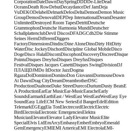
Corporation
Date
Dawn
DaySpring
DDD
De-Lite
Dead
Oceans
Death Row
Debut
Decaydance
Def Jam
Deja
Vu
DEKO
Delabel
Delmark
Delos
Delta
Demon
Demon Music
Group
Demos
Denovali
DEP
Dep International
Deram
Desaster
Unlimited
Destroyed Room Tapes
Detriti
Deutsche
Grammophon
Deutsche Harmonia Mundi
Deutscher
Schallplattenclub
Devil Discos
DFA
DGC
dh2
Die Stimme
Seines Herrn
Different
Diggers
Factory
Dimensions
Dindisc
Dine Alone
Dino
Dirty Hit
Dirty
Water
Disc Jockey
Dischord
Discipline Global Mobile
Disco
Doge
Disco Halal
Discom
Discophon
Discovery
Discreet
Disque
Pointu
Disques Dreyfus
Disques Dreyfus
Disques
Festival
Disques Jacques Canetti
Disques Swing
Division
DJ
ПЛАЩ
DJM
Do It
Doctor Jazz
Dogma
Rgaza
Dol
Dominion
Domino
Don Giovanni
Dormouse
Down
At Dawn
Drag City
Dream
Dreambrother
DSC
Production
Dualtone
Duke Street
Dureco
Durium
Dusty Beats
E
A Production
Ear
Ear Music
Ear-Music
Earache
Early
Sounds
Earmark
Earth
East / West
East West
EastWest
Easy Eye
Sound
Easy Life
ECM New Series
Ed Banger
Edel
Edition
Telemark
EG
Egg
Ela Ton
Electrecord
Electric
Electric
Bird
Electrola
Electronic Emergencies
Elektra
Musician
Elevator
Elevator Lady
Elevator Music
Elite
Special
Elvis Ltd
EmArcy
Embassy
Ember
Embryo
Emerald
Gem
Emergency
EMI
EMI America
EMI Electrola
EMI-