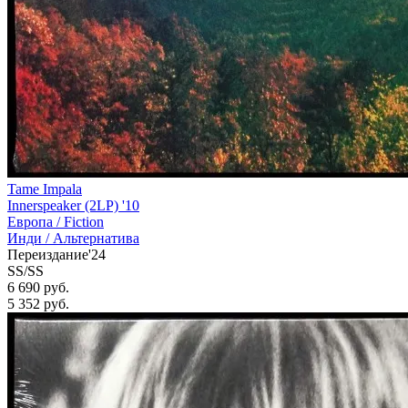
Tame Impala
Innerspeaker (2LP) '10
Европа /
Fiction
Инди / Альтернатива
Переиздание'24
SS/SS
6 690 руб.
5 352
руб.