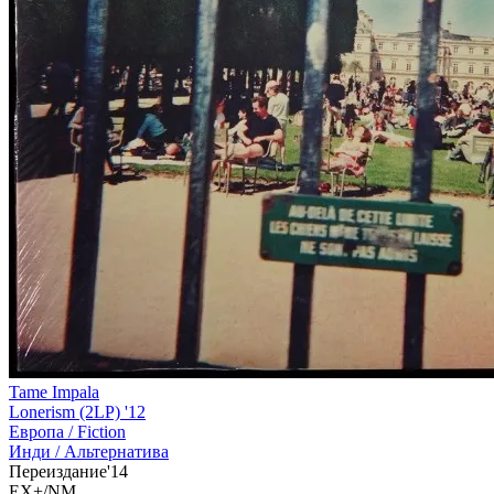
Tame Impala
Lonerism (2LP) '12
Европа /
Fiction
Инди / Альтернатива
Переиздание'14
EX+/NM