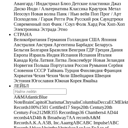
Авангард / Индастриал
Блюз
Детские пластинки
Джаз
Диско
Инди / Альтернатива
Классика
Краутрок
Метал
Неосоул
Новая волна
Панк / Нью вейв
Поп
Прог / Арт
Психоделик / Гараж
Регги
Рок
Русский рок
Саундтреки
Современный поп
Фанк / Соул
Фолк
Хард Рок
Хип-Хоп
Электроника
Эстрада
Этно
СТРАНА
Великобритания
Германия
Голландия
США
Япония
Австралия
Австрия
Аргентина
Барбадос
Беларусь
Бельгия
Болгария
Бразилия
Венгрия
ГДР
Греция
Дания
Европа
Израиль
Индия
Испания
Испания
Италия
Канада
Куба
Латвия
Литва
Люксембург
Новая Зеландия
Норвегия
Польша
Португалия
Россия
Румыния
Сербия
Словения
СССР
Тайвань
Турция
Финляндия
Франция
Хорватия
Чехия
Чехия
Чили
Швейцария
Швеция
Эстония
Югославия
Южная Корея
Ямайка
ЛЕЙБЛ
A&M
Atlantic
Blue
Note
Brain
Capitol
Charisma
Chrysalis
Columbia
Decca
ECM
Elek
Records
100%
1501 Certified
17 Steps
20th Century
20th
Century-Fox
21
2MR
355 Recordings
36 Chambers
4 AD
44
records
4AD
4th & Broadway
7A
A records
A&M
Records
A.K.A.
A5B, Inc.
Aaarrg
ABC
ABC Impulse!
ABC
Records
Abkco
Absinthe
Abstrakce
Ace
Ace Fu
Ace of