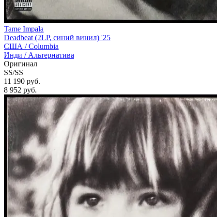
Tame Impala
Deadbeat (2LP, синий винил) '25
США /
Columbia
Инди / Альтернатива
Оригинал
SS/SS
11 190 руб.
8 952
руб.