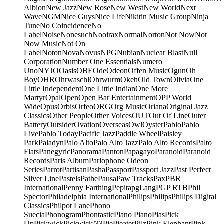
Albion
New Jazz
New Rose
New West
New World
Next
Wave
NGM
Nice Guys
Nice Life
Nikitin Music Group
Ninja
Tune
No Coincidence
No
Label
Noise
Nonesuch
Nooirax
Normal
Norton
Not Now
Not
Now Music
Not On
Label
Noton
Nova
Novus
NPG
Nubian
Nuclear Blast
Null
Corporation
Number One Essentials
Numero
Uno
NYJO
Oasis
OBE
Ode
Odeon
Offen Music
Ogun
Oh
Boy
OHR
Ohrwaschl
Ohrwurm
Okeh
Old Town
Olivia
One
Little Independent
One Little Indian
One More
Martyr
Opal
Open
Open Bar Entertainment
OPP World
Wide
Opus
Orbis
Orfeo
ORG
Org Music
Oriana
Original Jazz
Classics
Other People
Other Voices
OUT
Out Of Line
Outer
Battery
Outsider
Ovation
Overseas
Owl
Oyster
Pablo
Pablo
Live
Pablo Today
Pacific Jazz
Paddle Wheel
Paisley
Park
Paladyn
Palo Alto
Palo Alto Jazz
Palo Alto Records
Palto
Flats
Panegyric
Panorama
Panton
Papagayo
Paranoid
Paranoid
Records
Paris Album
Parlophone Odeon
Series
Parrot
Partisan
Pasha
Passport
Passport Jazz
Past Perfect
Silver Line
Pastels
Pathe
Pausa
Paw Tracks
Pax
PBR
International
Penny Farthing
Pepita
pgLang
PGP RTB
Phil
Spector
Philadelphia International
Philips
Philips
Philips Digital
Classics
Philpot Lane
Phono
Suecia
Phonogram
Phontastic
Piano Piano
Pias
Pick
Up
Pickwick
Pickwick/33
Pie
Pieater
Pilz
Pink Elephant
Pink