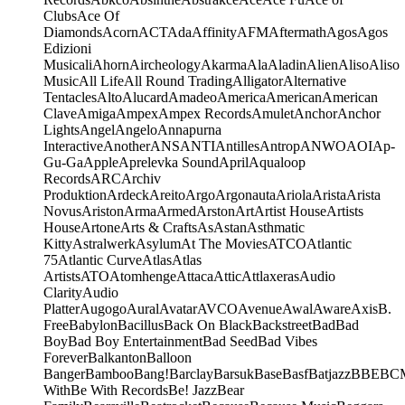
Clubs
Ace Of
Diamonds
Acorn
ACT
Ada
Affinity
AFM
Aftermath
Agos
Agos
Edizioni
Musicali
Ahorn
Aircheology
Akarma
Ala
Aladin
Alien
Aliso
Aliso
Music
All Life
All Round Trading
Alligator
Alternative
Tentacles
Alto
Alucard
Amadeo
America
American
American
Clave
Amiga
Ampex
Ampex Records
Amulet
Anchor
Anchor
Lights
Angel
Angelo
Annapurna
Interactive
Another
ANS
ANTI
Antilles
Antrop
ANWO
AOI
Ap-
Gu-Ga
Apple
Aprelevka Sound
April
Aqualoop
Records
ARC
Archiv
Produktion
Ardeck
Areito
Argo
Argonauta
Ariola
Arista
Arista
Novus
Ariston
Arma
Armed
Arston
Art
Artist House
Artists
House
Artone
Arts & Crafts
As
Astan
Asthmatic
Kitty
Astralwerk
Asylum
At The Movies
ATCO
Atlantic
75
Atlantic Curve
Atlas
Atlas
Artists
ATO
Atomhenge
Attaca
Attic
Attlaxeras
Audio
Clarity
Audio
Platter
Augogo
Aural
Avatar
AVCO
Avenue
Awal
Aware
Axis
B.
Free
Babylon
Bacillus
Back On Black
Backstreet
Bad
Bad
Boy
Bad Boy Entertainment
Bad Seed
Bad Vibes
Forever
Balkanton
Balloon
Banger
Bamboo
Bang!
Barclay
Barsuk
Base
Basf
Batjazz
BBE
BC
With
Be With Records
Be! Jazz
Bear