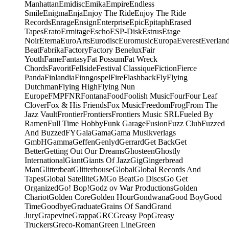
Manhattan
Emidisc
Emika
Empire
Endless
Smile
Enigma
Enja
Enjoy The Ride
Enjoy The Ride
Records
Enrage
Ensign
Enterprise
Epic
Epitaph
Erased
Tapes
Erato
Ermitage
Escho
ESP-Disk
Estrus
Etage
Noir
Eterna
EuroArts
Eurodisc
Euromusic
Europa
Everest
Everlan
Beat
Fabrika
Factory
Factory Benelux
Fair
Youth
Fame
Fantasy
Fat Possum
Fat Wreck
Chords
Favorit
Fellside
Festival Classique
Fiction
Fierce
Panda
Finlandia
Finngospel
Fire
Flashback
Fly
Flying
Dutchman
Flying High
Flying Nun
Europe
FMP
FNR
Fontana
Food
Foolish Music
Four
Four Leaf
Clover
Fox & His Friends
Fox Music
Freedom
Frog
From The
Jazz Vault
Frontier
Frontiers
Frontiers Music SRL
Fueled By
Ramen
Full Time Hobby
Funk Garage
Fusion
Fuzz Club
Fuzzed
And Buzzed
FY
Gala
Gama
Gama Musikverlags
GmbH
Gamma
Geffen
Genlyd
Gerrard
Get Back
Get
Better
Getting Out Our Dreams
Ghosteen
Ghostly
International
Giant
Giants Of Jazz
Gig
Gingerbread
Man
Glitterbeat
Glitterhouse
Global
Global Records And
Tapes
Global Satellite
GM
Go Beat
Go Discs
Go Get
Organized
Go! Bop!
Godz ov War Productions
Golden
Chariot
Golden Core
Golden Hour
Gondwana
Good Boy
Good
Time
Goodbye
Graduate
Grains Of Sand
Grand
Jury
Grapevine
Grappa
GRC
Greasy Pop
Greasy
Truckers
Greco-Roman
Green Line
Green