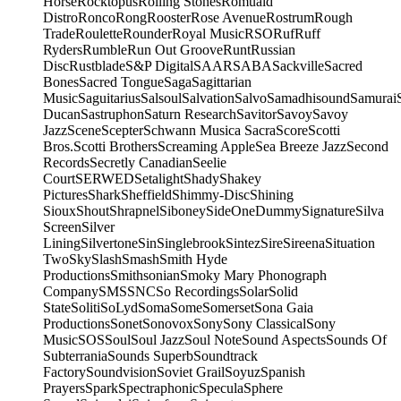
Horse
Rocktopus
Rolling Stones
Romuald
Distro
Ronco
Rong
Rooster
Rose Avenue
Rostrum
Rough
Trade
Roulette
Rounder
Royal Music
RSO
Ruf
Ruff
Ryders
Rumble
Run Out Groove
Runt
Russian
Disc
Rustblade
S&P Digital
SAAR
SABA
Sackville
Sacred
Bones
Sacred Tongue
Saga
Sagittarian
Music
Saguitarius
Salsoul
Salvation
Salvo
Samadhisound
Samurai
Ducan
Sastruphon
Saturn Research
Savitor
Savoy
Savoy
Jazz
Scene
Scepter
Schwann Musica Sacra
Score
Scotti
Bros.
Scotti Brothers
Screaming Apple
Sea Breeze Jazz
Second
Records
Secretly Canadian
Seelie
Court
SERWED
Setalight
Shady
Shakey
Pictures
Shark
Sheffield
Shimmy-Disc
Shining
Sioux
Shout
Shrapnel
Siboney
SideOneDummy
Signature
Silva
Screen
Silver
Lining
Silvertone
Sin
Singlebrook
Sintez
Sire
Sireena
Situation
Two
Sky
Slash
Smash
Smith Hyde
Productions
Smithsonian
Smoky Mary Phonograph
Company
SMS
SNC
So Recordings
Solar
Solid
State
Soliti
SoLyd
Soma
Some
Somerset
Sona Gaia
Productions
Sonet
Sonovox
Sony
Sony Classical
Sony
Music
SOS
Soul
Soul Jazz
Soul Note
Sound Aspects
Sounds Of
Subterrania
Sounds Superb
Soundtrack
Factory
Soundvision
Soviet Grail
Soyuz
Spanish
Prayers
Spark
Spectraphonic
Specula
Sphere