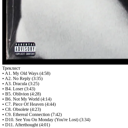
Треклист
• A1. My Old Ways (4:58)
• A2. No Reply (3:35)
• A3. Dracula (3:25)
• B4. Loser (3:43)
• B5. Oblivion (4:28)
• B6. Not My World (4:14)
• C7. Piece Of Heaven (4:44)
• C8. Obsolete (4:23)
• C9. Ethereal Connection (7:42)
• D10. See You On Monday (You're Lost) (3:34)
• D11. Afterthought (4:01)