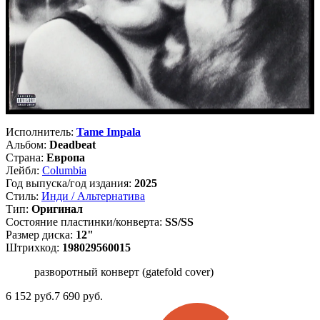
Исполнитель:
Tame Impala
Альбом:
Deadbeat
Страна:
Европа
Лейбл:
Columbia
Год выпуска/год издания:
2025
Стиль:
Инди / Альтернатива
Тип:
Оригинал
Состояние пластинки/конверта:
SS/SS
Размер диска:
12"
Штрихкод:
198029560015
разворотный конверт (gatefold cover)
6 152
руб.
7 690 руб.