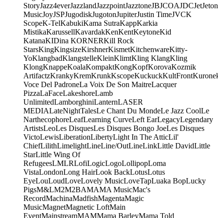
Story
Jazz4ever
Jazzland
Jazzpoint
Jazztone
JB
JCOA
JDC
Jet
Jeton
Music
Joy
JSP
Jugodisk
Jugoton
Jupiter
Justin Time
JVC
K
Scope
K-Tel
Kabuki
Kama Sutra
Kapp
Karkia
Mistika
Karussell
Kavardak
Ken
Kent
Keytone
Kid
Katana
KIDina KORNER
Kill Rock
Stars
King
Kingsize
Kirshner
Kismet
Kitchenware
Kitty-
Yo
Klangbad
Klangstelle
Klein
Klimt
Kling Klang
Kling
Klong
Knappe
Koala
Kompakt
Kong
Kopf
Korova
Kozmik
Artifactz
Kranky
Krem
Krunk
Kscope
Kuckuck
KultFront
Kurone
Voce Del Padrone
La Voix De Son Maitre
Lacquer
Pizza
LaFace
Lakeshore
Lamb
Unlimited
Lamborghini
Lantern
LASER
MEDIA
LateNightTales
Le Chant Du Monde
Le Jazz Cool
Le
Narthecophore
Leaf
Learning Curve
Left Ear
Legacy
Legendary
Artists
Leo
Les Disques
Les Disques Bongo Joe
Les Disques
Victo
Lewis
Liberation
Liberty
Light In The Attic
Lil'
Chief
Lilith
Limelight
Line
Line/OutLine
Link
Little David
Little
Star
Little Wing Of
Refugees
LMLR
Lofi
Logic
Logo
Lollipop
Loma
Vista
London
Long Hair
Look Back
Lotus
Lotus
Eye
Lou
Loud
Love
Lovely Music
LoveTap
Luaka Bop
Lucky
Pigs
M&L
M2
M2BA
MA
MA Music
Mac's
Record
Machina
Madfish
Magenta
Magic
Music
Magnet
Magnetic Loft
Main
Event
Mainstream
MAM
Mama Barley
Mama Told